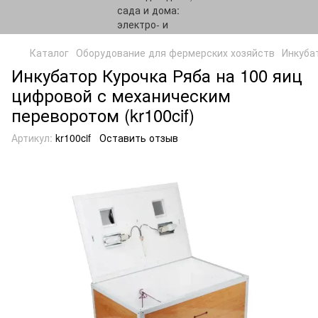
Каталог
Оборудование для фермерских хозяйств
Инкуба
Инкубатор Курочка Ряба на 100 яиц
цифровой с механическим
переворотом (kr100cif)
Артикул:
kr100cif
Оставить отзыв