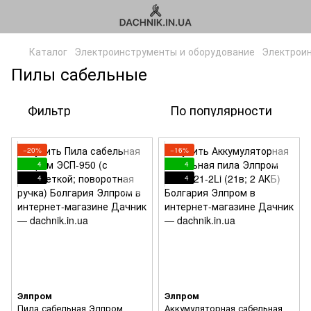
Каталог
Электроинструменты и оборудование
Электрои
Пилы сабельные
Фильтр
По популярности
−20%
−16%
4
4
4
4
Элпром
Элпром
Пила сабельная Элпром
Аккумуляторная сабельная