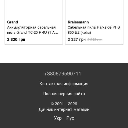
Grand
Kraissmann
Аккумуляторная сабельная
Сабельная пила Parkside PFS
пила Grand ПС-20 PRO (1 АКБ
850 B2 (кейс)
и З/У)
2 820 грн
2 327 грн
3 243 грн
+380679590711
Контактная информация
Полная версия сайта
© 2001—2026
Дачник интернет-магазин
Укр
Рус