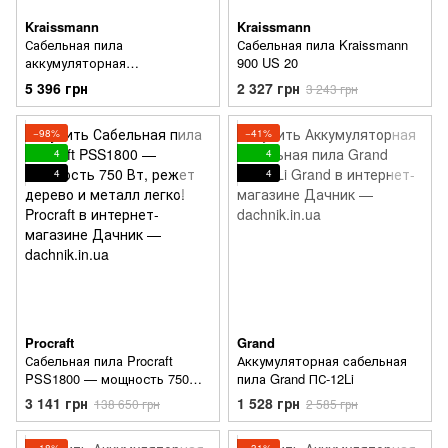
Kraissmann
Kraissmann
Сабельная пила
Сабельная пила Kraissmann
аккумуляторная
900 US 20
KRAISSMANN 261 AUS 20UL
5 396 грн
2 327 грн
3 243 грн
(1 АКБ 4Ач, зарядное )
−98%
−41%
4
4
4
4
Procraft
Grand
Сабельная пила Procraft
Аккумуляторная cабельная
PSS1800 — мощность 750
пила Grand ПС-12Li
Вт, режет дерево и металл
3 141 грн
1 528 грн
138 650 грн
2 585 грн
легко!
−18%
−31%