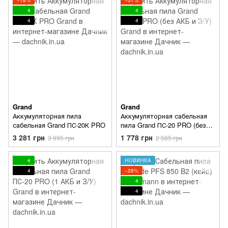
4
4
4
4
Grand
Grand
Аккумуляторная пила
Аккумуляторная сабельная
сабельная Grand ПС-20К PRO
пила Grand ПС-20 PRO (без
АКБ и З/У)
3 281 грн
1 778 грн
3 995 грн
2 585 грн
4
НОВИНКА
4
−28%
4
4