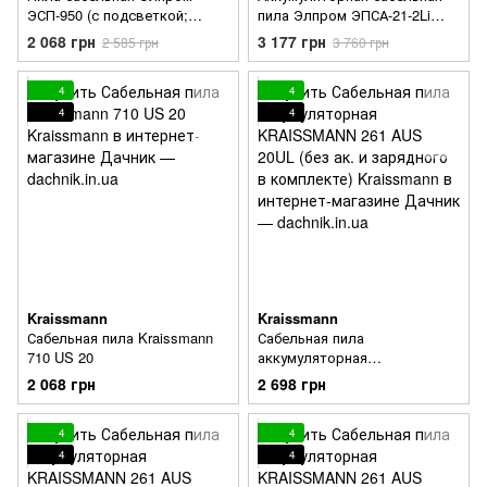
ЭСП-950 (с подсветкой;
пила Элпром ЭПСА-21-2Li
поворотная ручка) Болгария
(21в; 2 АКБ) Болгария
2 068 грн
3 177 грн
2 585 грн
3 760 грн
4
4
4
4
Kraissmann
Kraissmann
Сабельная пила Kraissmann
Сабельная пила
710 US 20
аккумуляторная
KRAISSMANN 261 AUS 20UL
2 068 грн
2 698 грн
(без ак. и зарядного в
комплекте)
4
4
4
4