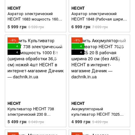
HECHT
HECHT
Аэратор электрический
Аэратор электрический
HECHT 1683 мощность 1600
HECHT 1848 (Рабочая ширина
Вт Рабочая ширина 36 см
40 см) сеть 220В мощность
5 999 грн
6 999 грн
6 599 грн
7 699 грн
(Травосборник 48 л)
1800 Вт травосборник 55 л
−9%
−9%
4
4
4
4
HECHT
HECHT
Культиватор HECHT 738
Аккумуляторный
электрический 230 В
культиватор HECHT 7025
мощность 1000 Вт (ширина
под АКБ 20 В рабочая
5 499 грн
4 999 грн
6 049 грн
5 499 грн
обработки 36,5 см) ножей
ширина 20 см (без АКБ)
4шт
−9%
−9%