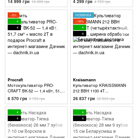
14 999 грн
4 299 грн
16 499 грн
4 729 грн
16 шт
−3%
НОВИНКА
4
−18%
4
4
4
Procraft
Kraissmann
Мотокультиватор PRO-
Культиватор KRAISSMANN
CRAFT BK-52 — 1,4 кВт, 51,7
212 BBH 1100 4T
см³ + масло 2T в подарок
(четырёхтактный, 7,0 л.с.,
6 570 грн
26 837 грн
6 755 грн
32 900 грн
ширина обработки 1100 мм)
4
4
4
4