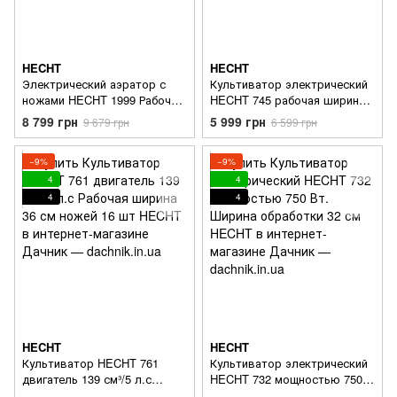
HECHT
HECHT
Электрический аэратор с
Культиватор электрический
ножами HECHT 1999 Рабочая
HECHT 745 рабочая ширина
ширина 38 см Мощность 2000
40 см (1500 Вт)
8 799 грн
5 999 грн
9 679 грн
6 599 грн
Вт травосборник 45 л
−9%
−9%
4
4
4
4
HECHT
HECHT
Культиватор HECHT 761
Культиватор электрический
двигатель 139 см³/5 л.с
HECHT 732 мощностью 750
Рабочая ширина 36 см ножей
Вт. Ширина обработки 32 см