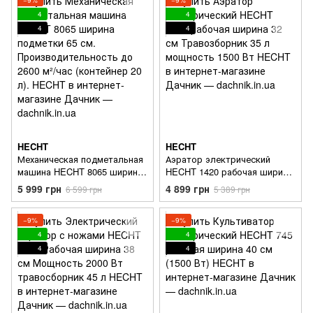
4
4
4
4
HECHT
HECHT
Механическая подметальная
Аэратор электрический
машина HECHT 8065 ширина
HECHT 1420 рабочая ширина
подметки 65 см.
32 см Травозборник 35 л
5 999 грн
4 899 грн
6 599 грн
5 389 грн
Производительность до 2600
мощность 1500 Вт
м²/час (контейнер 20 л).
−9%
−9%
4
4
4
4