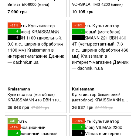
Витязь БК-6000 (мини)
VORSKLA ПМЗ 4200 (мини)
7 990 грн
10 105 грн
−22%
−18%
4
4
4
4
Kraissmann
Kraissmann
Культиватор (мотоблок)
Культиватор бензиновый
KRAISSMANN 418 DBH 1100
(мотоблок) KRAISSMANN 221
(дизельный, 9,0 л.с., ширина
BBH 460 4T
36 848 грн
26 837 грн
47 000 грн
32 900 грн
обработки 1100 мм)
(четырехтактный, 7,0 л.с.,
ширина обработки 460 мм)
ХИТ
−18%
−14%
4
4
4