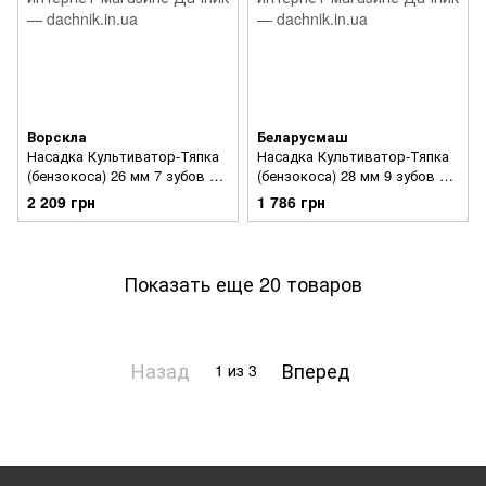
Ворскла
Беларусмаш
Насадка Культиватор-Тяпка
Насадка Культиватор-Тяпка
(бензокоса) 26 мм 7 зубов 7-
(бензокоса) 28 мм 9 зубов 15
10 см
см
2 209 грн
1 786 грн
Показать еще 20 товаров
Назад
Вперед
1
из 3