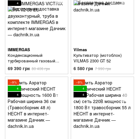
4
IMMERGAS
Vilmas
Конденсационный
Культиватор (мотоблок)
турбированный газовый
VILMAS 2300 GT 52
котел IMMERGAS VICTRIX
69 390 грн
6 580 грн
80 406 грн
7 990 грн
TERA V2 38 EU
двухконтурный, труба в
комплекте
−9%
−9%
4
4
4
4