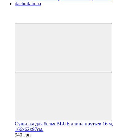
−9%
4
4
Сушилка для белья BLUE длина прутьев 16 м,
166x62x97см.
940 грн