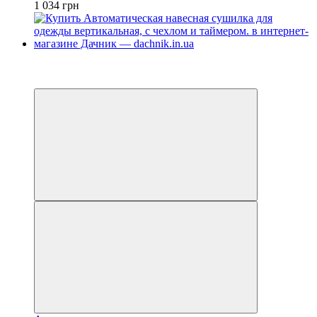
1 034 грн
−9%
4
4