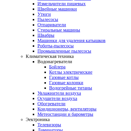
Измельчители пищевых
Швейные машинки
Утюги
Пылесосы
Отпариватели
Стиральные машины
Швабры
Машинки для удаления катышков
Роботы-пылесосы
Промышленные пылесосы
Климатическая техника
Водонагреватели
Бойлера
Котлы электрические
Газовые котлы
Газовые колонки
Водогрейные титаны
Увлажнители воздуха
Осушители воздуха
Обогреватели
Кондиционеры, вентиляторы
Метеостанции и барометры
Эектроника
Телевизоры
Ламинаторы