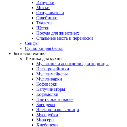
Игрушки
Миски
Отпугиватели
Ошейники
Туалеты
Щетки
Посуда для животных
Спальные места и переноски
Сейфы
Сушилки для белья
Бытовая техника
Техника для кухни
Мультипечи аєрогрили фритюрницы
Электрочайники
Мультимейкеры
Мультиварки
Кофеварки
Капучинаторы
Кофемолки
Плиты настольные
Блендеры
Электрошашлычници
Мясорубки
Миксеры
Хлебопечи