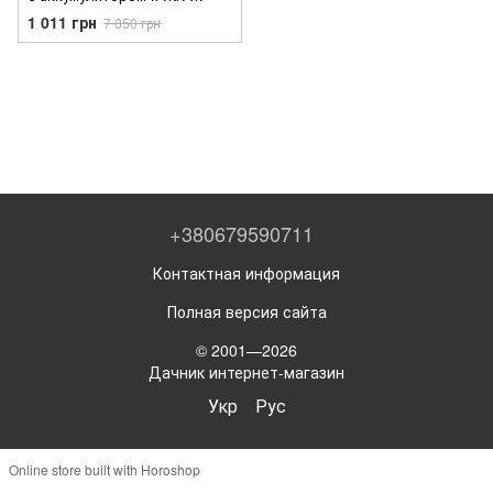
дисплеем, 12В (Power Bank
1 011 грн
7 050 грн
6Аh, LED Фонарь 20 Lum)
+380679590711
Контактная информация
Полная версия сайта
© 2001—2026
Дачник интернет-магазин
Укр
Рус
Online store built with Horoshop