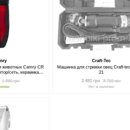
mry
Craft-Tec
и животных Camry CR
Машинка для стрижки овец Craft-te
ятор/сеть, керамика и
21
я головка)
2 491 грн
1 880 грн
3 760 грн
личии
Нет в наличии