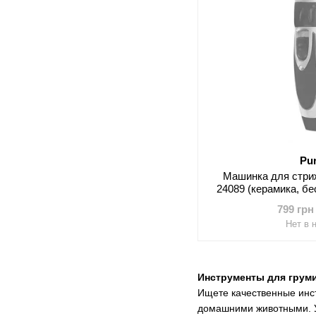
Pu
Машинка для стр
24089 (керамика, бе
уровней р
799 грн
Нет в 
Инструменты для груми
Ищете качественные инст
домашними животными. У