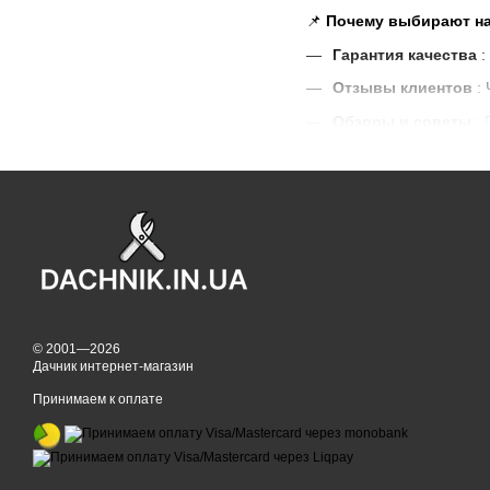
📌
Почему выбирают н
Гарантия качества
:
Отзывы клиентов
: 
Обзоры и советы
: 
Доставка по Украин
Позаботьтесь о своем пи
© 2001—2026
Дачник интернет-магазин
Принимаем к оплате