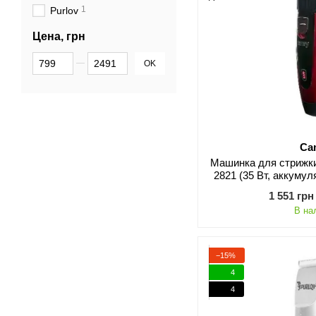
1
Purlov
Цена, грн
От Цена, грн
До Цена, грн
OK
Ca
Машинка для стрижк
2821 (35 Вт, аккумул
титанова
1 551 грн
В на
−15%
4
4