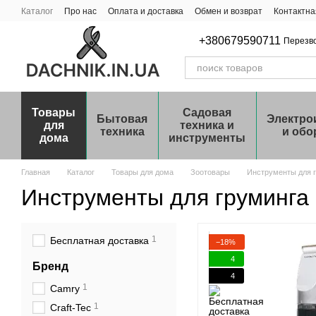
Перейти к основному контенту
Каталог
Про нас
Оплата и доставка
Обмен и возврат
Контактн
+380679590711
Перезв
Товары
Садовая
Бытовая
Электро
для
техника и
техника
и обо
дома
инструменты
Главная
Каталог
Товары для дома
Зоотовары
Инструменты для 
Инструменты для груминга
1
Бесплатная доставка
−18%
4
Бренд
4
1
Camry
1
Craft-Tec