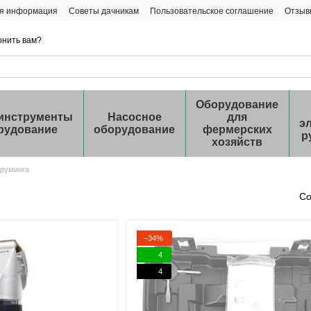
ая информация
Советы дачникам
Пользовательское соглашение
Отзыв
онить вам?
Оборудование
инструменты
Насосное
для
э
рудование
оборудование
фермерских
р
хозяйств
груминга
Со
−34%
4
4