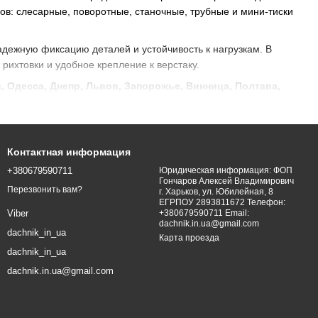
ов: слесарные, поворотные, станочные, трубные и мини-тиски
адежную фиксацию деталей и устойчивость к нагрузкам. В
рихтовки и удобное крепление к верстаку.
, Одесса, Днепр, Львов, Запорожье, Винница, Полтава,
ск, Тернополь, Ужгород
и другие населённые пункты.
ормляйте заказ на dachnik.in.ua — выбирайте качественные
Контактная информация
+380679590711
Юридическая информация: ФОП
Гончаров Алексей Владимирович
Перезвонить вам?
г. Харьков, ул. Юбилейная, 8
ЕГРПОУ 2893811672 Телефон:
+380679590711 Email:
Viber
dachnik.in.ua@gmail.com
dachnik_in_ua
Карта проезда
dachnik_in_ua
dachnik.in.ua@gmail.com