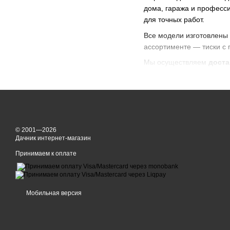
дома, гаража и професси
для точных работ.
Все модели изготовлены 
ассортименте — тиски с 
Мы осуществляем
доста
Чернигов, Черкассы, Н
Доступна
оплата частя
тиски по выгодной цене с
© 2001—2026
Дачник интернет-магазин
Принимаем к оплате
Мобильная версия