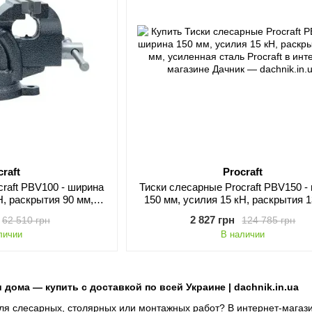
craft
Procraft
craft PBV100 - ширина
Тиски слесарные Procraft PBV150 -
Н, раскрытия 90 мм,
150 мм, усилия 15 кН, раскрытия 1
конструкция
усиленная сталь
2 827 грн
62 510 грн
124 785 грн
личии
В наличии
 дома — купить с доставкой по всей Украине | dachnik.in.ua
ля слесарных, столярных или монтажных работ? В интернет-магаз