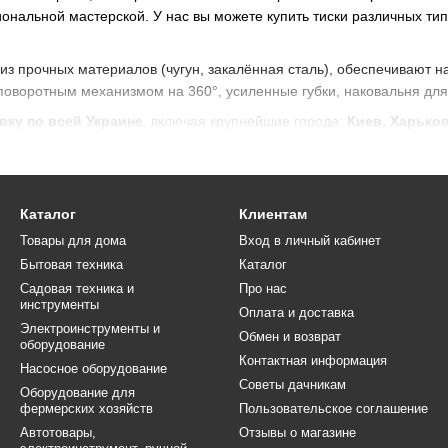
ональной мастерской. У нас вы можете купить тиски различных тип
из прочных материалов (чугун, закалённая сталь), обеспечивают н
поворотным механизмом на 360°, усиленные губки, наковальня для 
вку по всей Украине
, включая крупнейшие города:
Киев, Харьков
иколаев, Хмельницкий, Житомир, Сумы, Ровно, Ивано-Франков
ми
, а также удобные способы оплаты — онлайн и при получении. Оф
 быстрой доставкой.
Каталог
Клиентам
Товары для дома
Вход в личный кабинет
Бытовая техника
Каталог
Садовая техника и
Про нас
инструменты
Оплата и доставка
Электроинструменты и
Обмен и возврат
оборудование
Контактная информация
Насосное оборудование
Советы дачникам
Оборудование для
фермерских хозяйств
Пользовательское соглашение
Автотовары,
Отзывы о магазине