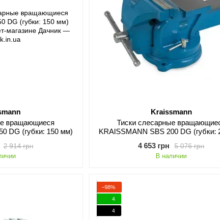
ssmann
Kraissmann
ые вращающиеся
Тиски слесарные вращающие
 DG (губки: 150 мм)
KRAISSMANN SBS 200 DG (губки: 
4 653 грн
2 914 грн
5 076 грн
личии
В наличии
−98%
4
4