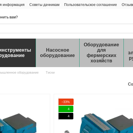
ая информация
Советы дачникам
Пользовательское соглашение
Отзыв
онить вам?
Оборудование
инструменты
Насосное
для
э
рудование
оборудование
фермерских
р
хозяйств
мышленное оборудование
Тиски
Со
−33%
4
4