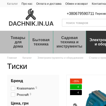
Перейти к основному контенту
Каталог
Про нас
Оплата и доставка
Обмен и возврат
Контактн
+380679590711
Перезв
Товары
Садовая
Бытовая
Электро
для
техника и
техника
и обо
дома
инструменты
Главная
Каталог
Электроинструменты и оборудование
Станки и про
Тиски
Бренд
−35%
4
5
Kraissmann
4
3
Procraft
Цена, грн