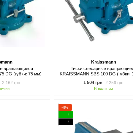
ssmann
Kraissmann
ые вращающиеся
Тиски слесарные вращающие
 DG (губки: 75 мм)
KRAISSMANN SBS 100 DG (губки: 
1 504 грн
2 162 грн
2 256 грн
личии
В наличии
−8%
4
4