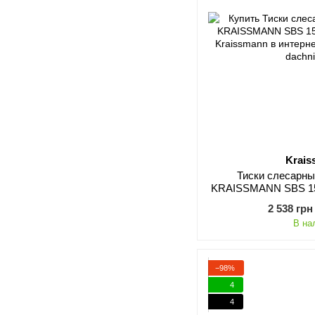
Krai
Тиски слесарн
KRAISSMANN SBS 150
2 538 грн
В на
−98%
4
4