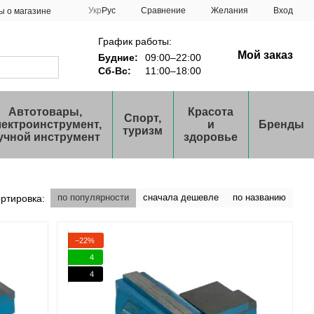
Сравнение
Укр
Рус
Желания
Вход
ы о магазине
График работы:
Мой заказ
Будние:
09:00–22:00
Сб-Вс:
11:00–18:00
Автотовары,
Красота
Спорт,
лектроинструмент,
и
Бренды
туризм
учной инструмент
здоровье
по популярности
сначала дешевле
по названию
ртировка:
−22%
4
4