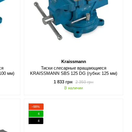
Kraissmann
ся
Тиски слесарные вращающиеся
100 мм)
KRAISSMANN SBS 125 DG (губки: 125 мм)
1 833 грн
2 350 грн
В наличии
−98%
4
4