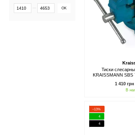
От Цена, грн
До Цена, грн
OK
Krai
Тиски слесарн
KRAISSMANN SBS 75
1 410 грн
В на
−13%
4
4