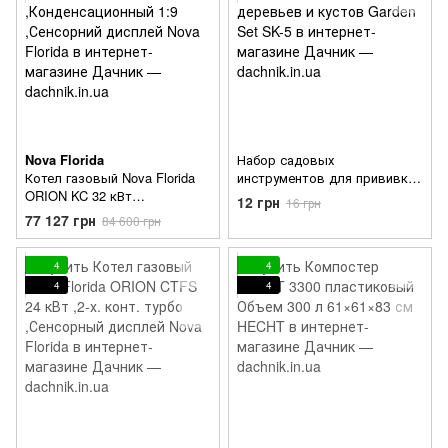
Nova Florida
Набор садовых
Котел газовый Nova Florida
инструментов для прививки
ORION KC 32 кВт
и обрезки деревьев и кустов
12 грн
16 грн
Двухконтурный
Garden Set SK-5
77 127 грн
84 600 грн
,Конденсационный 1:9
,Сенсорний дисплей
4
4
4
4