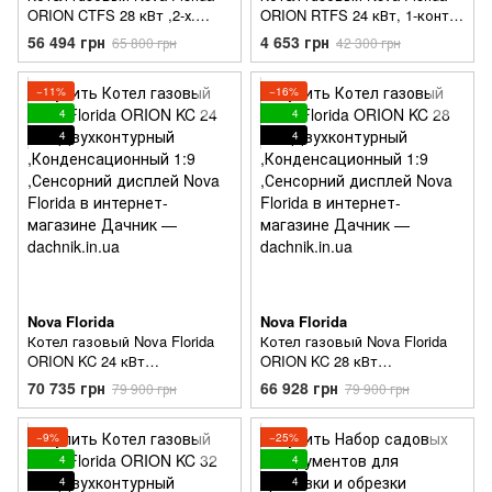
ORION CTFS 28 кВт ,2-х.
ORION RTFS 24 кВт, 1-конт,
конт. турбо ,Сенсорный
турбо, Сенсорний дисплей
56 494 грн
4 653 грн
65 800 грн
42 300 грн
дисплей
−11%
−16%
4
4
4
4
Nova Florida
Nova Florida
Котел газовый Nova Florida
Котел газовый Nova Florida
ORION KC 24 кВт
ORION KC 28 кВт
Двухконтурный
Двухконтурный
70 735 грн
66 928 грн
79 900 грн
79 900 грн
,Конденсационный 1:9
,Конденсационный 1:9
,Сенсорний дисплей
,Сенсорний дисплей
−9%
−25%
4
4
4
4