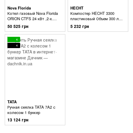
Nova Florida
HECHT
Котел газовый Nova Florida
Компостер HECHT 3300
ORION CTFS 24 кВт ,2-х.
пластиковый Объем 300 л
конт. турбо ,Сенсорный
61×61×83 см
50 525 грн
5 232 грн
дисплей
4
4
TATA
Ручная сеялка TATA 7A2 с
колесом 1 бункер
13 124 грн