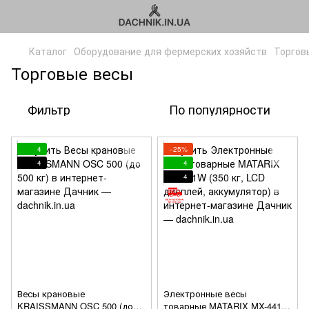
Каталог
Оборудование для фермерских хозяйств
Торгов
Торговые весы
Фильтр
По популярности
4
−25%
4
4
4
Весы крановые
Электронные весы
KRAISSMANN OSC 500 (до
товарные MATARIX MX-441W