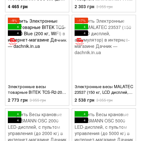
500 кг)
(350 кг, LCD дисплей,
4 465 грн
2 303 грн
3 055 грн
аккумулятор)
−9%
−17%
4
4
4
4
Электронные весы
Электронные весы MALATEC
товарные BITEK TCS-R2-200
23537 (150 кг, LCD дисплей,
Blue (200 кг, WiFi)
аккумулятор)
2 773 грн
2 538 грн
3 055 грн
3 055 грн
4
4
4
4