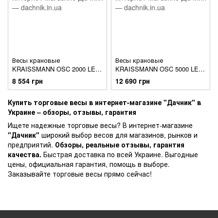
Весы крановые
Весы крановые
KRAISSMANN OSC 2000 LED-
KRAISSMANN OSC 5000 LED-
дисплей, с пультом
дисплей, с пультом
8 554 грн
12 690 грн
управления (до 2000 кг)
управления (до 5000 кг)
Купить торговые весы в интернет-магазине "Дачник" в
Украине – обзоры, отзывы, гарантия
Ищете надежные торговые весы? В интернет-магазине
"Дачник"
широкий выбор весов для магазинов, рынков и
предприятий.
Обзоры, реальные отзывы, гарантия
качества.
Быстрая доставка по всей Украине. Выгодные
цены, официальная гарантия, помощь в выборе.
Заказывайте торговые весы прямо сейчас!