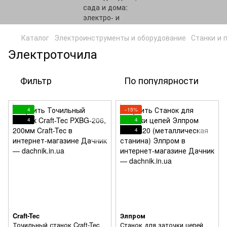
Каталог
Электроинструменты и оборудование
Станки и 
Электроточила
Фильтр
По популярности
4
−15%
4
4
4
Craft-Tec
Элпром
Точильный станок Craft-Tec
Станок для заточки цепей