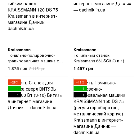
Kraissmann
Kraissmann
Точильно-полировочно-
Точильный станок
гравировальная машина с
Kraissmann 65USC3 (3 в 1)
гибким валом KRAISSMANN
1 875 грн
1 457 грн
2 115 грн
120 DS 75
−28%
−18%
4
4
4
4