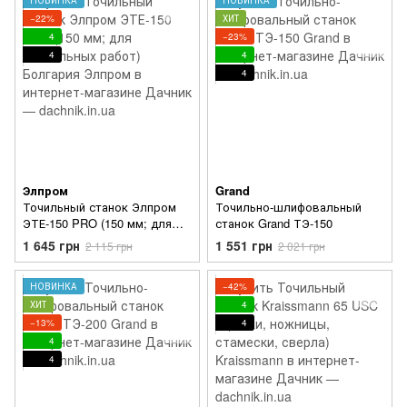
−22%
ХИТ
4
−23%
4
4
4
Элпром
Grand
Точильный станок Элпром
Точильно-шлифовальный
ЭТЕ-150 PRO (150 мм; для
станок Grand ТЭ-150
длительных работ) Болгария
1 645 грн
1 551 грн
2 115 грн
2 021 грн
НОВИНКА
−42%
ХИТ
4
−13%
4
4
4