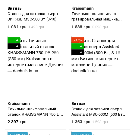
Витязь
Kraissmann
Станок для заточка сверл
Точильно-полировочно-
ВИТЯЗЬ МЗС-500 Вт (3-10)
гравировальная машина
KRAISSMANN 150 DS 75
1 081 грн
1 888 грн
1 493 грн
2 293 грн
(регулятор оборотов,
металлический корпус)
4
−15%
4
4
4
Kraissmann
Витязь
Точильно-шлифовальный
Станок для заточки сверл
станок KRAISSMANN 750 DS
Assistant МЗС-500М (500 Вт,
250 (250 мм)
3-16 мм)
2 397 грн
1 363 грн
1 598 грн
НОВИНКА
НОВИНКА