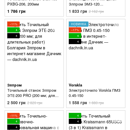
PXBG-206, 200мм
Элпром ЭМЗ-120
(металлическая станина)
1 786 грн
1 833 грн
2 162 грн
−11%
НОВИНКА
4
−17%
4
4
4
Элпром
Vorskla
Точильный станок Элпром
Электроточило Vorskla ПМЗ
ЭТЕ-200 PRO (200 мм; для
0.45-150
длительных работ) Болгария
2 500 грн
1 558 грн
2 820 грн
1 880 грн
−11%
4
4
4
4