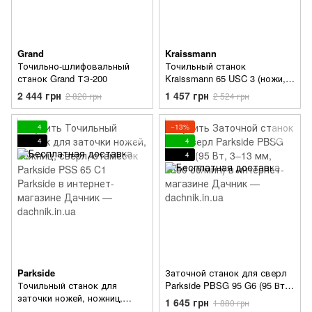
Grand
Kraissmann
Точильно-шлифовальный
Точильный станок
станок Grand ТЭ-200
Kraissmann 65 USC 3 (ножи,
ножницы, стамески, сверла)
2 444 грн
1 457 грн
2 820 грн
2 524 грн
4
−13%
4
4
4
Parkside
Заточной станок для сверл
Точильный станок для
Parkside PBSG 95 G6 (95 Вт,
заточки ножей, ножниц,
3–13 мм, 1350 об/мин)
1 645 грн
1 880 грн
сверл, стамесок Parkside