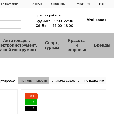
Сравнение
Укр
Рус
Желания
Вход
ы о магазине
График работы:
Мой заказ
Будние:
09:00–22:00
Сб-Вс:
11:00–18:00
Автотовары,
Красота
Спорт,
лектроинструмент,
и
Бренды
туризм
учной инструмент
здоровье
по популярности
сначала дешевле
по названию
ртировка:
−98%
4
4