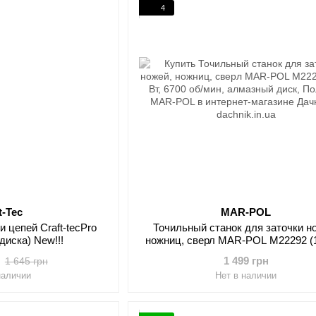
4
t-Tec
MAR-POL
 цепей Craft-tecPro
Точильный станок для заточки н
диска) New!!!
ножниц, сверл MAR-POL M22292 (1
6700 об/мин, алмазный диск, По
1 499 грн
1 645 грн
наличии
Нет в наличии