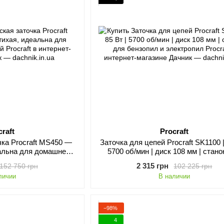
craft
Procraft
чка Procraft MS450 —
Заточка для цепей Procraft SK1100 |
еальна для домашней
5700 об/мин | диск 108 мм | стано
ерской
бензопил и электропил
2 315 грн
152 750 грн
102 225 грн
личии
В наличии
−98%
4