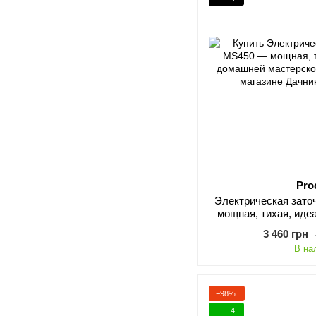
Pro
Электрическая зато
мощная, тихая, ид
маст
3 460 грн
В на
−98%
4