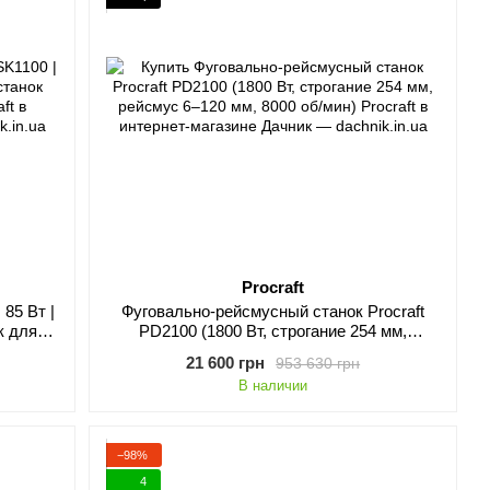
Procraft
 85 Вт |
Фуговально-рейсмусный станок Procraft
к для
PD2100 (1800 Вт, строгание 254 мм,
рейсмус 6–120 мм, 8000 об/мин)
21 600 грн
953 630 грн
В наличии
−98%
4