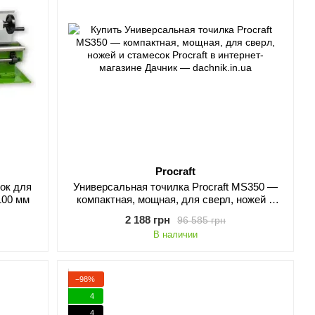
Procraft
ок для
Универсальная точилка Procraft MS350 —
100 мм
компактная, мощная, для сверл, ножей и
стамесок
2 188 грн
96 585 грн
В наличии
−98%
4
4