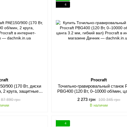
4
craft
Procraft
50/900 (170 Вт, диски
Точильно-гравировальный станок P
н, 2 круга, защитные
PBG400 (120 Вт, 0–10000 об/мин, ца
кла)
мм, гибкий вал)
2 273 грн
87 890 грн
100 345 грн
личии
В наличии
4