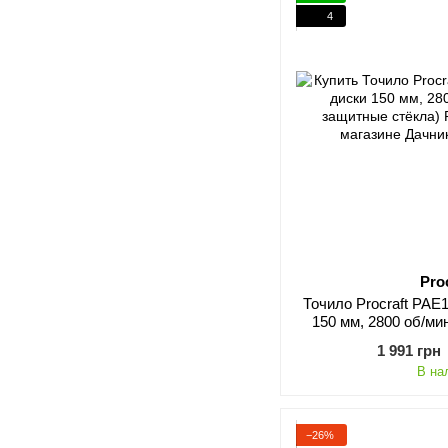
4
Pro
Точило Procraft PAE1
150 мм, 2800 об/ми
стё
1 991 грн
В на
−26%