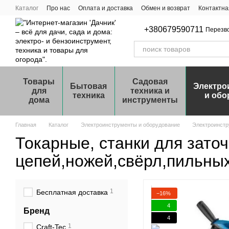
Перейти к основному контенту
Каталог
Про нас
Оплата и доставка
Обмен и возврат
Контактн
+380679590711
Перезв
Товары
Садовая
Бытовая
Электро
для
техника и
техника
и обо
дома
инструменты
Главная
Каталог
Электроинструменты и оборудование
Электроинст
Токарные, станки для заточ
цепей,ножей,свёрл,пильных
1
Бесплатная доставка
−16%
4
Бренд
4
1
Craft-Tec