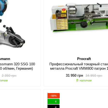
ssmann
Procraft
aissmann 320 SSG 100
Профессиональный токарный стан
00 об/мин, Германия)
металла Procraft VMM800 патрон 
31 950 грн
2 350 грн
34 950 грн
личии
В наличии
−98%
4
4