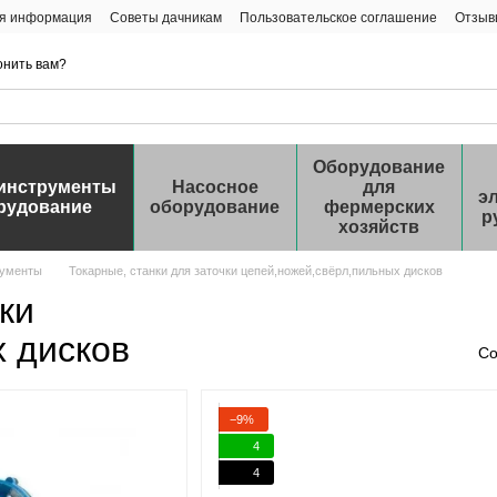
ая информация
Советы дачникам
Пользовательское соглашение
Отзыв
онить вам?
Оборудование
инструменты
Насосное
для
э
рудование
оборудование
фермерских
р
хозяйств
рументы
Токарные, станки для заточки цепей,ножей,свёрл,пильных дисков
ки
 дисков
Со
−9%
4
4