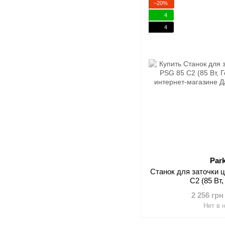
−20%
4
4
Par
Станок для заточки 
С2 (85 Вт
2 256 грн
Нет в 