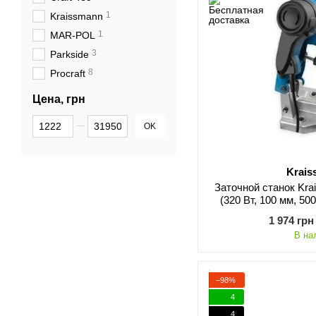
1
Kraissmann
1
MAR-POL
3
Parkside
8
Procraft
Цена, грн
От Цена, грн
До Цена, грн
OK
Krai
Заточной станок Kr
(320 Вт, 100 мм, 50
1 974 грн
В на
−98%
4
4