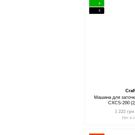
4
4
Craf
Машина для заточки
CXCS-200 (2
1 222 грн
Нет в 