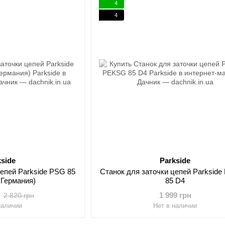
4
4
kside
Parkside
цепей Parkside PSG 85
Станок для заточки цепей Parksid
, Германия)
85 D4
1 999 грн
2 820 грн
наличии
Нет в наличии