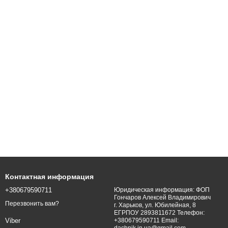
Контактная информация
+380679590711
Юридическая информация: ФОП
Гончаров Алексей Владимирович
Перезвонить вам?
г. Харьков, ул. Юбилейная, 8
ЕГРПОУ 2893811672 Телефон:
+380679590711 Email:
Viber