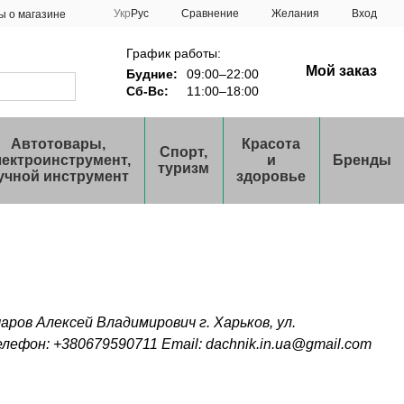
Сравнение
Укр
Рус
Желания
Вход
ы о магазине
График работы:
Мой заказ
Будние:
09:00–22:00
Сб-Вс:
11:00–18:00
Автотовары,
Красота
Спорт,
лектроинструмент,
и
Бренды
туризм
учной инструмент
здоровье
ров Алексей Владимирович г. Харьков, ул.
ефон: +380679590711 Email: dachnik.in.ua@gmail.com