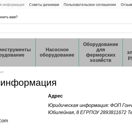
ая информация
Советы дачникам
Пользовательское соглашение
Отзыв
онить вам?
Оборудование
инструменты
Насосное
для
э
рудование
оборудование
фермерских
р
хозяйств
ция
 информация
Адрес
Юридическая информация: ФОП Гонча
Юбилейная, 8 ЕГРПОУ 2893811672 Тел
.com