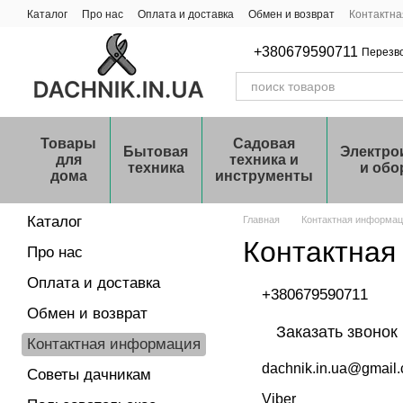
Перейти к основному контенту
Каталог
Про нас
Оплата и доставка
Обмен и возврат
Контактн
+380679590711
Перезв
Товары
Садовая
Бытовая
Электро
для
техника и
техника
и обо
дома
инструменты
Каталог
Главная
Контактная информа
Контактная
Про нас
Оплата и доставка
+380679590711
Обмен и возврат
Заказать звонок
Контактная информация
dachnik.in.ua@gmail
Советы дачникам
Viber