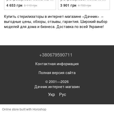
Pol M90074 (3,2 л, 120 Вт, 40
POL 2L M90073 (2000 мл, 60
4 653 грн
3 901 грн
6 110 грн
4 700 грн
кГц)
Вт, 40 кГц)
Купить стерилизаторы в интернет-магазине «Дачник» –
выгодные цены, обзоры, отзывы, гарантия. Широкий выбор
моделей для дома и бизнеса. Доставка по всей Украине!
+380679590711
Контактная информация
Полная версия сайта
© 2001—2026
Дачник интернет-магазин
Укр
Рус
Online store built with Horoshop