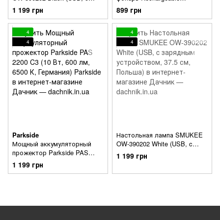
зарядным устройством, 37.5
Flashlight (Алюминий, 800
1 199 грн
899 грн
см, Польша)
Lumen, USB-C, 3.5 ч)
4
4
4
4
Parkside
Настольная лампа SMUKEE
Мощный аккумуляторный
OW-390202 White (USB, c
прожектор Parkside PAS
зарядным устройством, 37.5
1 199 грн
2200 C3 (10 Вт, 600 лм, 6500
см, Польша)
1 199 грн
К, Германия)