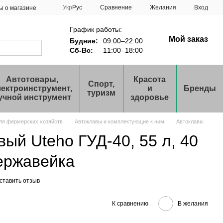
Сравнение
Укр
Рус
Желания
Вход
ы о магазине
График работы:
Мой заказ
Будние:
09:00–22:00
Сб-Вс:
11:00–18:00
Автотовары,
Красота
Спорт,
лектроинструмент,
и
Бренды
туризм
учной инструмент
здоровье
ля фермерских хозяйств
Автоклавы и комплектующие к ним
Автоклавы
вый Uteho ГУД-40, 55 л, 40
нержавейка
ставить отзыв
К сравнению
В желания