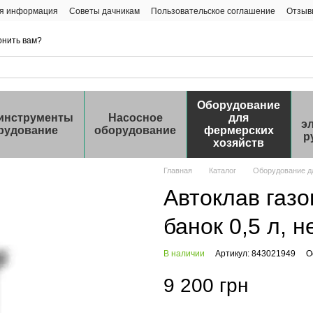
ая информация
Советы дачникам
Пользовательское соглашение
Отзыв
онить вам?
Оборудование
инструменты
Насосное
для
э
рудование
оборудование
фермерских
р
хозяйств
Главная
Каталог
Оборудование д
Автоклав газо
банок 0,5 л, 
В наличии
Артикул: 843021949
О
9 200 грн