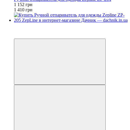
1 152 грн
1 410 грн
−14%
4
4