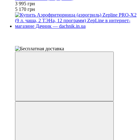
3 995 грн
5 170 грн
−15%
4
4