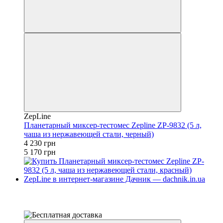
ZepLine
Планетарный миксер-тестомес Zepline ZP-9832 (5 л,
чаша из нержавеющей стали, черный)
4 230 грн
5 170 грн
−18%
4
4