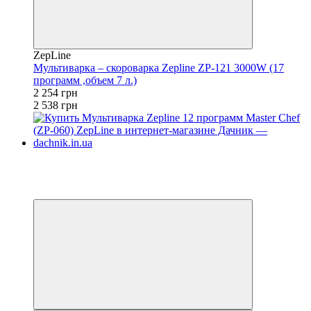
ZepLine
Мультиварка – скороварка Zepline ZP-121 3000W (17
программ ,объем 7 л.)
2 254 грн
2 538 грн
Новинка
−23%
4
4