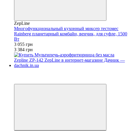
ZepLine
Многофункциональный кухонный миксер тестомес
Rainberg планетарный комбайн, венчик, для суфле, 1500
Вт
3 055 грн
3 384 грн
−26%
4
4