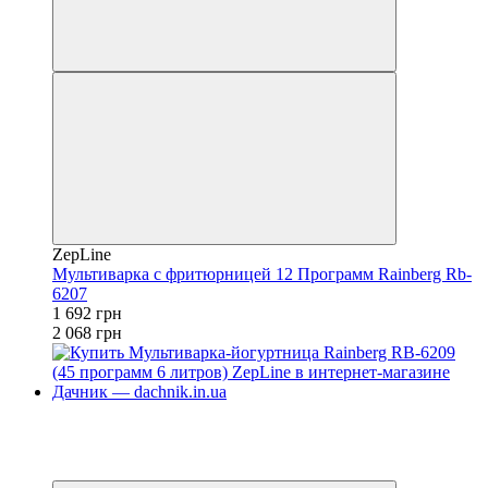
ZepLine
Мультиварка с фритюрницей 12 Программ Rainberg Rb-
6207
1 692 грн
2 068 грн
Новинка
−20%
4
4