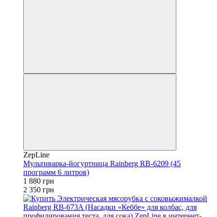
ZepLine
Мультиварка-йогуртница Rainberg RB-6209 (45
программ 6 литров)
1 880 грн
2 350 грн