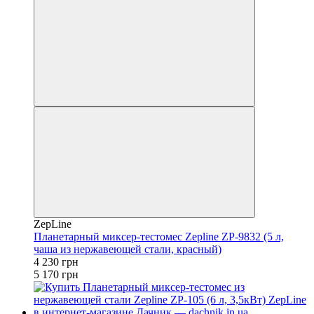
ZepLine
Планетарный миксер-тестомес Zepline ZP-9832 (5 л,
чаша из нержавеющей стали, красный)
4 230 грн
5 170 грн