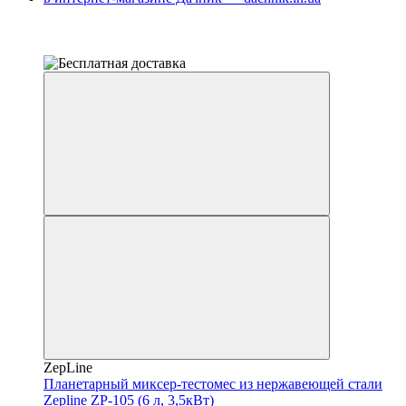
−23%
4
4
ZepLine
Планетарный миксер-тестомес из нержавеющей стали
Zepline ZP-105 (6 л, 3,5кВт)