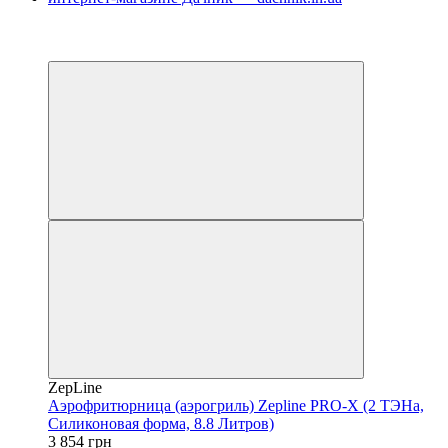
−25%
4
4
ZepLine
Аэрофритюрница (аэрогриль) Zepline PRO-X (2 ТЭНа,
Силиконовая форма, 8.8 Литров)
3 854 грн