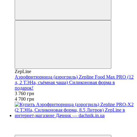
ZepLine
Аэрофритюрница (аэрогриль) Zepline Food Max PRO (12
л, 2 ТЭНа, съёмная чаша) Силиконовая форма в
подарок!
3 760 грн
4 700 грн
−23%
4
4