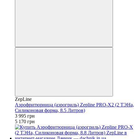
ZepLine
Аэрофритюрница (аэрогриль) Zepline PRO-X2 (2 ТЭНа,
Силиконовая форма, 8.5 Литров)
3 995 грн
5 170 грн