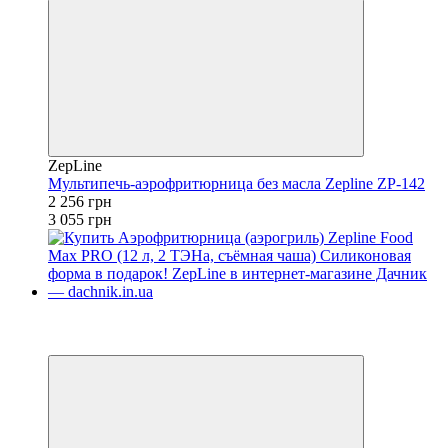
ZepLine
Мультипечь-аэрофритюрница без масла Zepline ZP-142
2 256 грн
3 055 грн
−20%
4
4