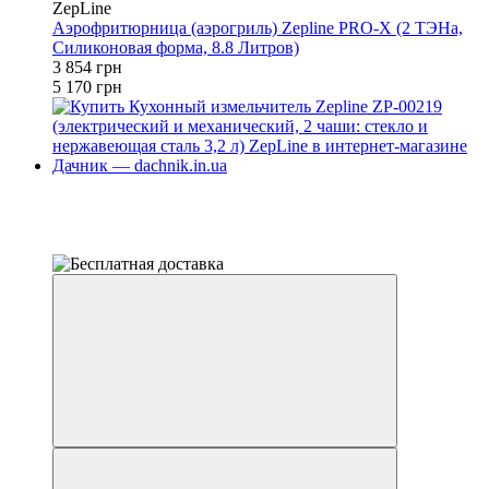
ZepLine
Аэрофритюрница (аэрогриль) Zepline PRO-X (2 ТЭНа,
Силиконовая форма, 8.8 Литров)
3 854 грн
5 170 грн
Новинка
−20%
4
4