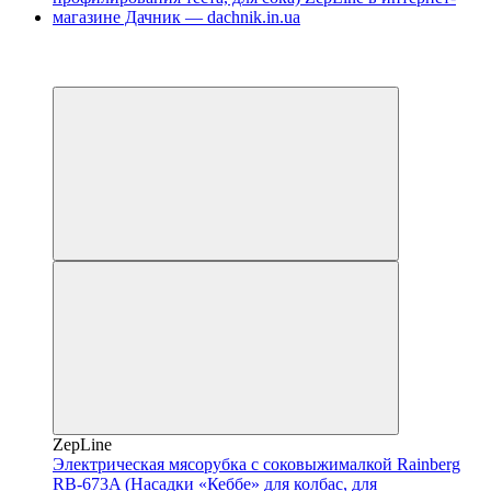
−2%
4
4
ZepLine
Электрическая мясорубка с соковыжималкой Rainberg
RB-673A (Насадки «Кеббе» для колбас, для