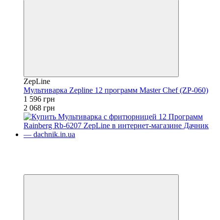
ZepLine
Мультиварка Zepline 12 программ Master Chef (ZP-060)
1 596 грн
2 068 грн
Новинка
−18%
4
4