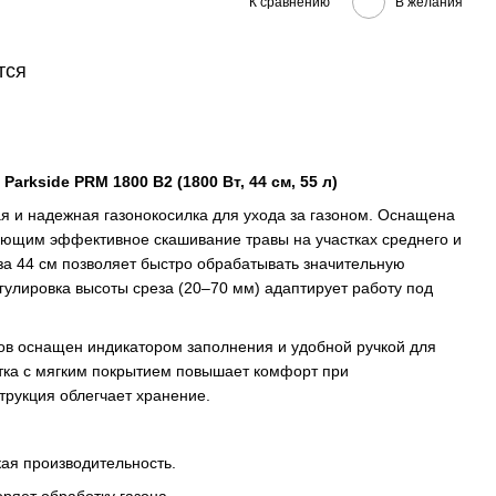
К сравнению
В желания
тся
arkside PRM 1800 B2 (1800 Вт, 44 см, 55 л)
 и надежная газонокосилка для ухода за газоном. Оснащена
ающим эффективное скашивание травы на участках среднего и
а 44 см позволяет быстро обрабатывать значительную
гулировка высоты среза (20–70 мм) адаптирует работу под
ов оснащен индикатором заполнения и удобной ручкой для
тка с мягким покрытием повышает комфорт при
трукция облегчает хранение.
ая производительность.
ряет обработку газона.