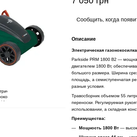
7 050 грн
Сообщить, когда появи
Описание
Электрическая газонокосилка P
Parkside PRM 1800 B2 — мощная
двигателем 1800 Вт, обеспечив
большого размера. Ширина срез
площадь, а семиступенчатая ре
разные условия.
Травосборник объемом 55 литр
переноски. Регулируемая рукоя
использовании, а складная конс
Преимущества:
Мощность 1800 Вт
— высок
Ширина среза 44 см
— уско