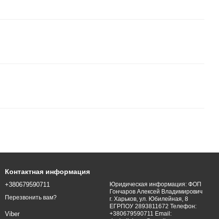
Контактная информация
+380679590711
Юридическая информация: ФОП
Гончаров Алексей Владимирович
Перезвонить вам?
г. Харьков, ул. Юбилейная, 8
ЕГРПОУ 2893811672 Телефон:
+380679590711 Email:
Viber