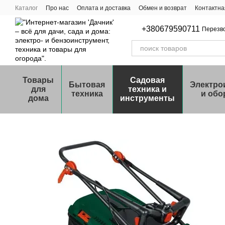
Перейти к основному контенту
Каталог
Про нас
Оплата и доставка
Обмен и возврат
Контактн
+380679590711
Перезв
Товары
Садовая
Бытовая
Электро
для
техника и
техника
и обо
дома
инструменты