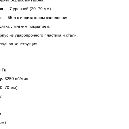
за
— 7 уровней (20–70 мм).
к
— 55 л с индикатором заполнения.
ятка с мягким покрытием.
пус из ударопрочного пластика и стали.
ладная конструкция.
0 Гц
у:
3250 об/мин
20–70 мм)
л
м
ком)