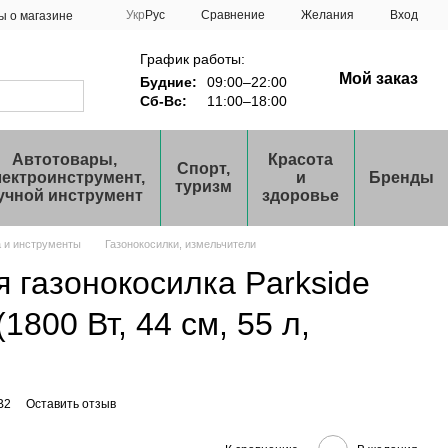
Сравнение
Укр
Рус
Желания
Вход
ы о магазине
График работы:
Мой заказ
Будние:
09:00–22:00
Сб-Вс:
11:00–18:00
Автотовары,
Красота
Спорт,
лектроинструмент,
и
Бренды
туризм
учной инструмент
здоровье
а и инструменты
Газонокосилки, измельчители
 газонокосилка Parkside
1800 Вт, 44 см, 55 л,
B2
Оставить отзыв