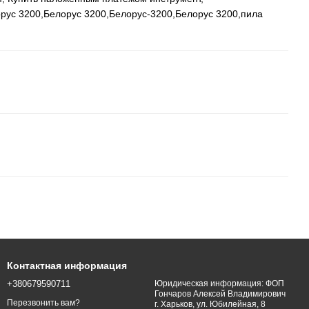
рус 3200
,
Белорус 3200
,
Белорус-3200
,
Белорус 3200
,
пила
Контактная информация
+380679590711
Юридическая информация: ФОП
Гончаров Алексей Владимирович
Перезвонить вам?
г. Харьков, ул. Юбилейная, 8