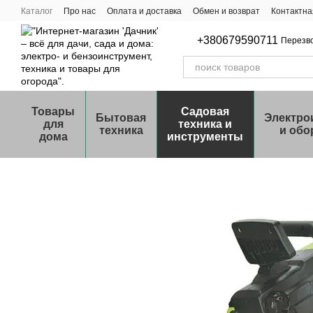
Перейти к основному контенту
Каталог
Про нас
Оплата и доставка
Обмен и возврат
Контактн
+380679590711
Перезв
Товары
Садовая
Бытовая
Электро
для
техника и
техника
и обо
дома
инструменты