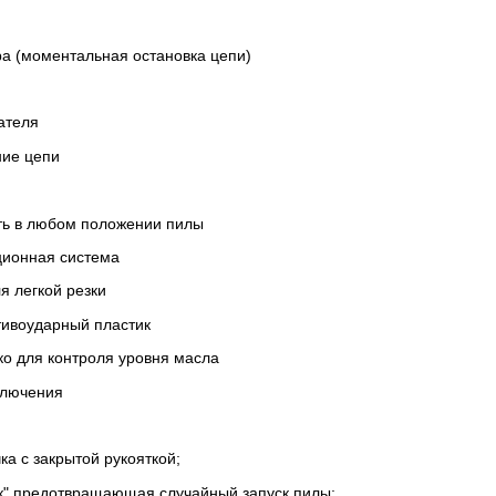
ра (моментальная остановка цепи)
ателя
ние цепи
ть в любом положении пилы
ионная система
я легкой резки
ивоударный пластик
о для контроля уровня масла
ключения
а с закрытой рукояткой;
к" предотвращающая случайный запуск пилы;