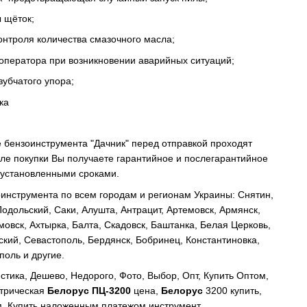
 щёток;
нтроля количества смазочного масла;
оператора при возникновении аварийных ситуаций;
убчатого упора;
ка
е бензоинструмента "Дачник"
перед отправкой проходят
ле покупки Вы получаете гарантийное и послегарантийное
с установленными сроками.
инструмента по всем городам и регионам Украины: Снятин,
одольский, Саки, Алушта, Антрацит, Артемовск, Армянск,
емовск, Ахтырка, Балта, Скадовск, Баштанка, Белая Церковь,
ский, Севастополь, Бердянск, Бобринец, Константиновка,
поль и другие.
стика, Дешево, Недорого, Фото, Выбор, Опт, Купить Оптом,
ктрическая
Белорус ПЦ-3200
цена
,
Белорус
3200 купить
,
м, Купить наложенным платежом инструмент,