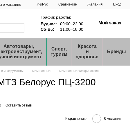
Сравнение
Укр
Рус
Желания
Вход
ы о магазине
График работы:
Мой заказ
Будние:
09:00–22:00
Сб-Вс:
11:00–18:00
Автотовары,
Красота
Спорт,
лектроинструмент,
и
Бренды
туризм
учной инструмент
здоровье
а и инструменты
Пилы цепные
Пилы цепные элекрические
МТЗ Белорус ПЦ-3200
0
Оставить отзыв
К сравнению
В желания