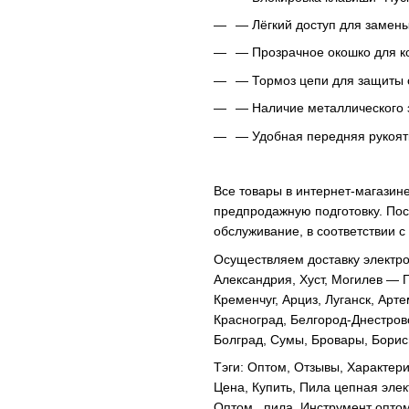
― Лёгкий доступ для замены
― Прозрачное окошко для ко
― Тормоз цепи для защиты 
― Наличие металлического з
― Удобная передняя рукоят
Все товары в интернет-магазин
предпродажную подготовку. Пос
обслуживание, в соответствии 
Осуществляем доставку электро
Александрия, Хуст, Могилев — П
Кременчуг, Арциз, Луганск, Арт
Красноград, Белгород-Днестров
Болград, Сумы, Бровары, Борис
Тэги: Оптом, Отзывы, Характери
Цена, Купить,
Пила цепная эле
Оптом , пила, Инструмент опто