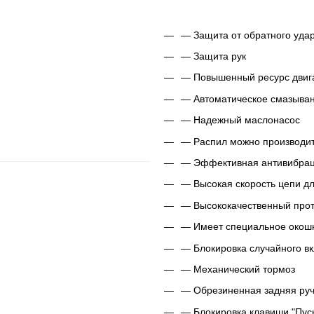
― Защита от обратного уда
― Защита рук
― Повышенный ресурс двиг
― Автоматическое смазыва
― Надежный маслонасос
― Распил можно производи
― Эффективная антивибрац
― Высокая скорость цепи дл
― Высококачественный прот
― Имеет специальное окошк
― Блокировка случайного в
― Механический тормоз
― Обрезиненная задняя ручк
― Блокировка клавиши "Пус