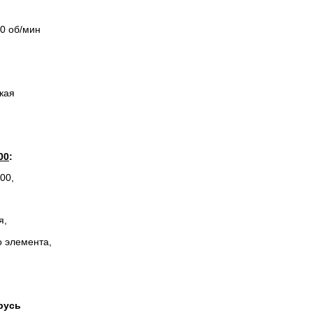
0 об/мин
кая
00
:
200
,
я,
о элемента,
русь