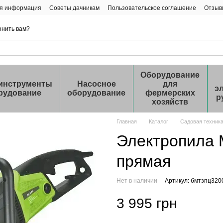
ая информация
Советы дачникам
Пользовательское соглашение
Отзыв
онить вам?
Оборудование
инструменты
Насосное
для
э
рудование
оборудование
фермерских
р
хозяйств
Главная
Каталог
Садовая техник
Электропила 
прямая
Нет в наличии
Артикул: бмтзпц320
3 995 грн