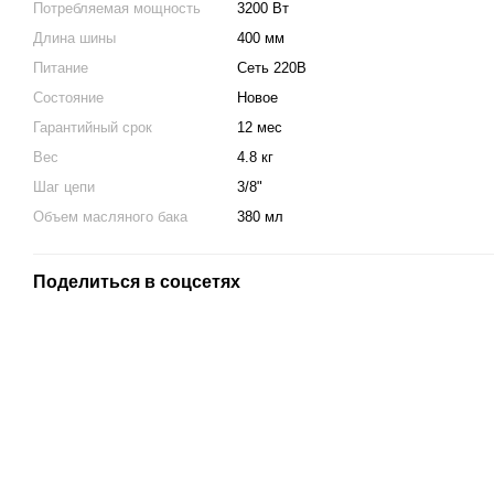
Потребляемая мощность
3200 Вт
Длина шины
400 мм
Питание
Сеть 220В
Состояние
Новое
Гарантийный срок
12 мес
Вес
4.8 кг
Шаг цепи
3/8"
Объем масляного бака
380 мл
Поделиться в соцсетях