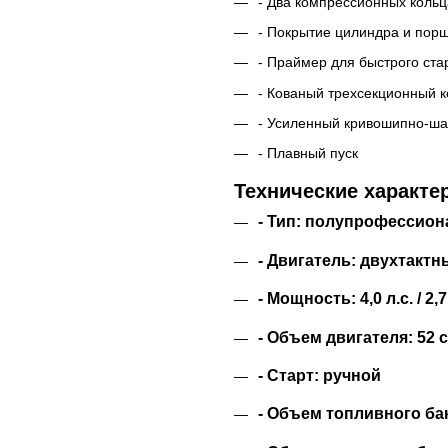
- Два компрессионных кольц
- Покрытие цилиндра и пор
- Праймер для быстрого ста
- Кованый трехсекционный 
- Усиленный кривошипно-ша
- Плавный пуск
Технические характе
- Тип: полупрофессион
- Двигатель: двухтак
- Мощность: 4,0 л.с. / 2,
- Объем двигателя: 52 
- Старт: ручной
- Объем топливного бак