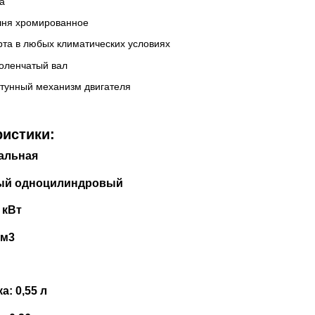
а
шня хромированное
рта в любых климатических условиях
коленчатый вал
тунный механизм двигателя
ристики:
альная
тный одноцилиндровый
7 кВт
см3
а: 0,55 л