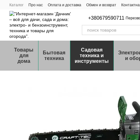
Перейти к основному контенту
Каталог
Про нас
Оплата и доставка
Обмен и возврат
Контактн
+380679590711
Перезв
Товары
Садовая
Бытовая
Электро
для
техника и
техника
и обо
дома
инструменты