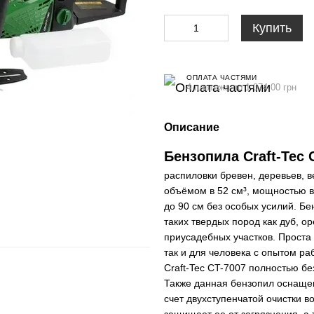
Купить
ОПЛАТА ЧАСТЯМИ
4 платежа по 1 074.00 грн
Описание
Бензопила Craft-Tec 
распиловки бревен, деревьев, в
объёмом в 52 см³, мощностью в
до 90 см без особых усилий. Бе
таких твердых пород как дуб, ор
приусадебных участков. Проста 
так и для человека с опытом ра
Craft-Tec CT-7007 полностью б
Также данная бензопил оснащен
счет двухступенчатой очистки 