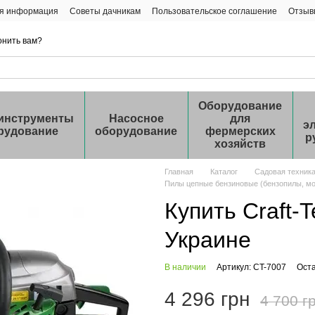
ая информация
Советы дачникам
Пользовательское соглашение
Отзыв
онить вам?
Оборудование
инструменты
Насосное
для
э
рудование
оборудование
фермерских
р
хозяйств
Главная
Каталог
Садовая техник
Пилы цепные бензиновые (бензопилы, м
Купить Craft-
Украине
В наличии
Артикул: CT-7007
Оста
4 296 грн
4 700 г