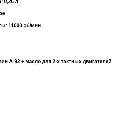
: 0,26 л
ое
ы: 11000 об/мин
зин А-92 + масло для 2-х тактных двигателей
7