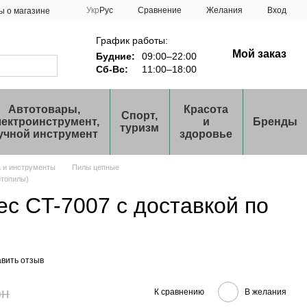
Сравнение
Укр
Рус
Желания
Вход
ы о магазине
График работы:
Мой заказ
Будние:
09:00–22:00
Сб-Вс:
11:00–18:00
Автотовары,
Красота
Спорт,
лектроинструмент,
и
Бренды
туризм
учной инструмент
здоровье
а и инструменты
Пилы цепные
отопилы)
Tec CT-7007 с доставкой по
вить отзыв
рн
К сравнению
В желания