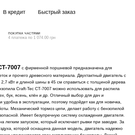
В кредит
Быстрый заказ
ПОКУПКА ЧАСТЯМИ
4 платежа по 1 074.00 грн
CT-7007
c фирменной поршневой предназначена для
еток и прочего древесного материала. Двухтактный двигатель с
 2,7 кВт и длиной шины в 45 см справиться с толщиной дерева
нзопила Craft-Tec CT-7007 можно использовать для распила
ех, бук, ясень, клён и др. Отличный выбор для дач и
и удобна в эксплуатации, поэтому подойдет как для новичка,
боты. Механический тормоз цепи, делает работу с бензопилой
езопасной. Имеет безупречную систему охлаждения двигателя.
а легким запуском, который исключает рывки при заводке. За
воздуха, которой оснащена данная модель, двигатель надежно