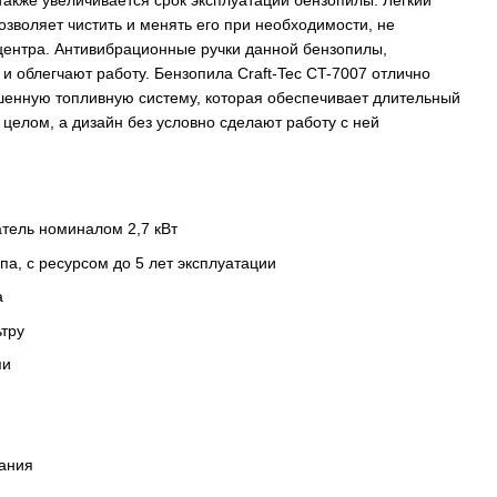
также увеличивается срок эксплуатации бензопилы. Легкий
озволяет чистить и менять его при необходимости, не
 центра. Антивибрационные ручки данной бензопилы,
и облегчают работу. Бензопила Craft-Tec CT-7007 отлично
шенную топливную систему, которая обеспечивает длительный
 целом, а дизайн без условно сделают работу с ней
тель номиналом 2,7 кВт
па, с ресурсом до 5 лет эксплуатации
а
ьтру
пи
гания