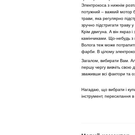
Электрокоса з нижнім розт
потужний – важкий мотор б
трави, яка регулярно підст
зручно підстригати траву 
Крім двигуна. А він якраз 
камінчиками. Що-небудь з ц
Волога теж може потрапити 
фарби. В цілому электроко
Загалом, вибирати Вам. Але
першу чергу вивчіть свою д
зваживши всі фактори та о
Нагадаю, що вибрати і купи
інструмент, пересилання в 