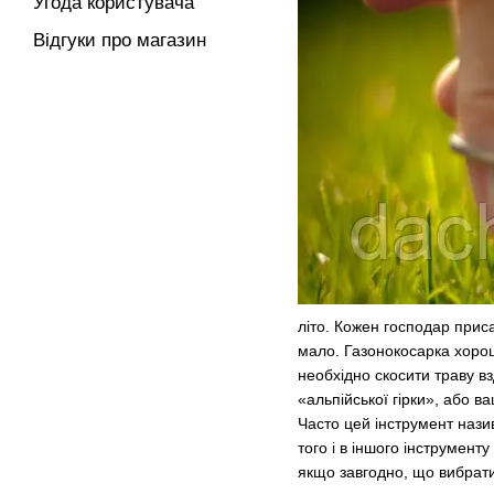
Угода користувача
Відгуки про магазин
літо. Кожен господар приса
мало. Газонокосарка хорош
необхідно скосити траву в
«альпійської гірки», або в
Часто цей інструмент нази
того і в іншого інструмент
якщо завгодно, що вибрати 