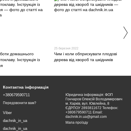
25 березня 2022
боти домашнього
Чим і коли обприскувати плодові
токлаву. Інструкція із
дерева від хвороб та шкідників
ня
Контактна інформація
+380679590711
Юридична інформація: ФОП
Гончаров Олексій Володимирович
Передзвонити вам?
м. Харків, вул. Ювілейна, 8
ЄДРПОУ 2893811672 Телефон:
+380679590711 Email:
Viber
dachnik.in.ua@gmail.com
dachnik_in_ua
Мапа проїзду
dachnik_in_ua