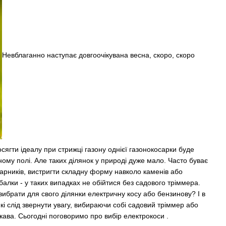
Невблаганно наступає довгоочікувана весна, скоро, скоро
сягти ідеалу при стрижці газону однієї газонокосарки буде
ому полі. Але таких ділянок у природі дуже мало. Часто буває
гарників, вистригти складну форму навколо каменів або
балки - у таких випадках не обійтися без садового тріммера.
ибрати для свого ділянки електричну косу або бензинову? І в
 які слід звернути увагу, вибираючи собі садовий тріммер або
ікава. Сьогодні поговоримо про вибір електрокоси .