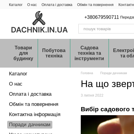
Перейти до основного контенту
Каталог
О нас
Оплата і доставка
Обмін та повернення
Контактн
+380679590711
Передз
Товари
Садова
Побутова
Електро
для
техніка та
техніка
та об
будинку
інструменти
Каталог
Головна
Поради дачникам
На що звер
О нас
Оплата і доставка
3 липня 2022
Обмін та повернення
Вибір садового 
Контактна інформація
Поради дачникам