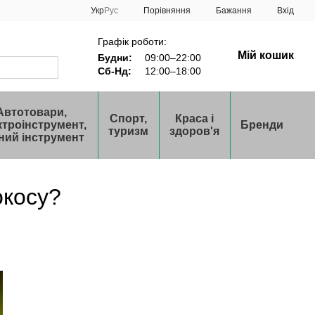
Порівняння
Укр
Рус
Бажання
Вхід
Графік роботи:
Мій кошик
Будни:
09:00–22:00
Сб-Нд:
12:00–18:00
Автотовари,
Спорт,
Краса і
ктроінструмент,
Бренди
туризм
здоров'я
ний інструмент
окосу?