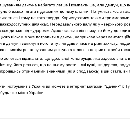
ашуванням двигуна набагато легше і компактніше, але двигун, що в
уло б важко тягати підвішеним до низу штанги. Потужність кос з та
ригається і тому не така тверда. Користуватися такими триммерами 
у важкодоступних ділянках. Передавального валу як у «верхнього ро
і знаходиться під «ударом». Адже оскільки він внизу, то йому доводи
ього цілком може потрапити в двигун, наприклад через вентиляційні 
в двигун і замкнути його, а тут, не дивлячись на різні захисту, н
са з нижнім розташуванням двигуна з головою покриє потреби госпо
 хочеться відзначити, що ідеальної конструкції, яка задовольнить вс
ілянку, його рельєф, що на ньому росте – які кущі, які дерева, подум
зброївшись отриманими знаннями (як я сподіваюсь) в цій статті, ви 
ти інструмент в Україні ви можете в інтернет магазині "Дачник"
т. Т
будь-яке місто України.