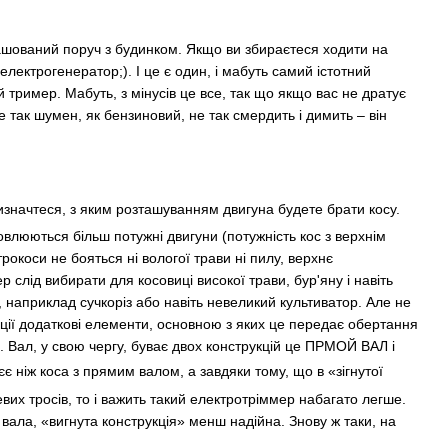
ташований поруч з будинком. Якщо ви збираєтеся ходити на
електрогенератор;). І це є один, і мабуть самий істотний
 тример. Мабуть, з мінусів це все, так що якщо вас не дратує
так шумен, як бензиновий, не так смердить і димить – він
значтеся, з яким розташуванням двигуна будете брати косу.
люються більш потужні двигуни (потужність кос з верхнім
окоси не бояться ні вологої трави ні пилу, верхнє
слід вибирати для косовиці високої трави, бур'яну і навіть
, наприклад сучкоріз або навіть невеликий культиватор. Але не
ції додаткові елементи, основною з яких це передає обертання
і. Вал, у свою чергу, буває двох конструкцій це ПРМОЙ ВАЛ і
є ніж коса з прямим валом, а завдяки тому, що в «зігнутої
вих тросів, то і важить такий електротріммер набагато легше.
вала, «вигнута конструкція» менш надійна. Знову ж таки, на