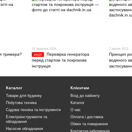
31 березня 2024
7 квітня 2022
ля тримера?
Перевірка генератора
Принцип ро
акція
перед стартом та покрокова
водяного ав
інструкція
застосуван
Каталог
Клієнтам
Товари для будинку
Вхід до кабінету
Побутова техніка
Каталог
Садова техніка та інструменти
О нас
Електроінструменти та
Оплата і доставка
обладнання
Обмін та повернення
Насосне обладнання
Контактна інформація