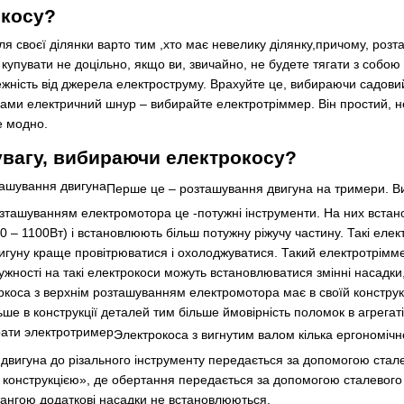
окосу?
я своєї ділянки варто тим ,хто має невелику ділянку,причому, роз
 купувати не доцільно, якщо ви, звичайно, не будете тягати з собою 
ежність від джерела електроструму. Врахуйте це, вибираючи садовий
ами електричний шнур – вибирайте електротріммер. Він простий, не 
е модно.
увагу, вибираючи електрокосу?
Перше це – розташування двигуна на тримери. Ви
ташуванням електромотора це -потужні інструменти. На них встанов
– 1100Вт) і встановлюють більш потужну ріжучу частину. Такі електр
гуну краще провітрюватися і охолоджуватися. Такий електротріммер 
ужності на такі електрокоси можуть встановлюватися змінні насадки
ркоса з верхнім розташуванням електромотора має в своїй конструк
ьше в конструкції деталей тим більше ймовірність поломок в агрегат
Электрокоса з вигнутим валом кілька ергономічнє
 двигуна до різального інструменту передається за допомогою стале
ї конструкцією», де обертання передається за допомогою сталевого 
ангою додаткові насадки не встановлюються.