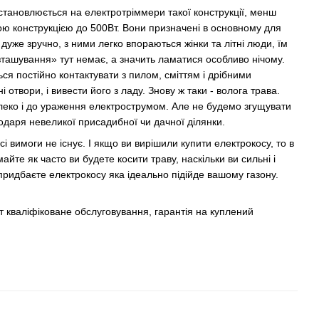
становлюється на електротріммери такої конструкції, менш
кою конструкцією до 500Вт. Вони призначені в основному для
дуже зручно, з ними легко впораються жінки та літні люди, їм
зташування» тут немає, а значить ламатися особливо нічому.
ться постійно контактувати з пилом, сміттям і дрібними
отвори, і вивести його з ладу. Знову ж таки - волога трава.
едалеко і до ураження електрострумом. Але не будемо згущувати
даря невеликої присадибної чи дачної ділянки.
і вимоги не існує. І якщо ви вирішили купити електрокосу, то в
айте як часто ви будете косити траву, наскільки ви сильні і
придбаєте електрокосу яка ідеально підійде вашому газону.
ут кваліфіковане обслуговування, гарантія на куплений