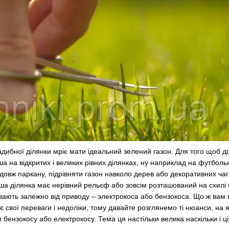
дибної ділянки мріє мати ідеальний зелений газон. Для того щоб до
а на відкритих і великих рівних ділянках, ну наприклад на футбольн
здовж паркану, підрівняти газон навколо дерев або декоративних ча
аша ділянка має нерівний рельєф або зовсім розташований на схилі 
вають залежно від приводу – электрокоса або бензокоса. Що ж вам в
у є свої переваги і недоліки, тому давайте розглянемо ті нюанси, на
бензокосу або електрокосу. Тема ця настільки велика наскільки і ц