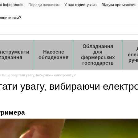
а інформація
Поради дачникам
Угода користувача
Відгуки про магазин
вонити вам?
Обладнання
інструменти
Насосне
для
еле
ладнання
обладнання
фермерських
руч
господарств
На що звертати увагу, вибираючи електрокосу?
тати увагу, вибираючи електр
тримера