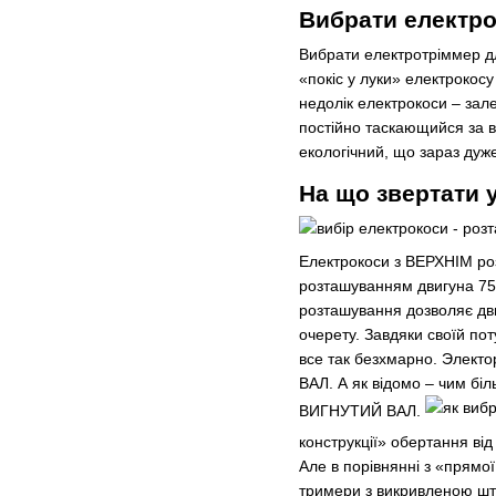
Вибрати електр
Вибрати електротріммер дл
«покіс у луки» електрокосу
недолік електрокоси – зал
постійно таскающийся за в
екологічний, що зараз дуж
На що звертати 
Електрокоси з ВЕРХНІМ роз
розташуванням двигуна 750 
розташування дозволяє дви
очерету. Завдяки своїй пот
все так безхмарно. Электо
ВАЛ. А як відомо – чим біл
ВИГНУТИЙ ВАЛ.
конструкції» обертання від
Але в порівнянні з «прямо
тримери з викривленою шт