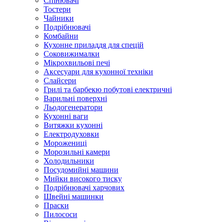
Спінювачі
Тостери
Чайники
Подрібнювачі
Комбайни
Кухонне приладдя для спецій
Соковижималки
Мікрохвильові печі
Аксесуари для кухонної техніки
Слайсери
Грилі та барбекю побутові електричні
Варильні поверхні
Льодогенератори
Кухонні ваги
Витяжки кухонні
Електродуховки
Морожениці
Морозильні камери
Холодильники
Посудомийні машини
Мийки високого тиску
Подрібнювачі харчових
Швейні машинки
Праски
Пилососи