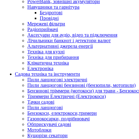
PowerBank, зовнішні акумулятори
Навушники та гарнітура
Бездротові
Провідні
Мережеві фільтри
Радіоприймачі
Аксесуари для аудіо, відео та підключення
Лічильники банкнот і детектори валют
Альтернативні джерела енергії
Техніка для кухні
Техніка для прибирання
Кліматична техніка
Електроніка
Садова техніка та інструменти
Пили ланцюгові электричні
Пили ланцюгові бензинові (бензопили, мотопили)
Бензинові тріммери (мотокоси) для трави - Бензокос
Триммери Електричні (Електрокоси)
Тачки садові
Пили ланцюгові
Бензокоси, електрокоси,тримери
Газонокосарки, подрібнювачі
Обприскувачі садові
Мотоблоки
Кущорізи секатори