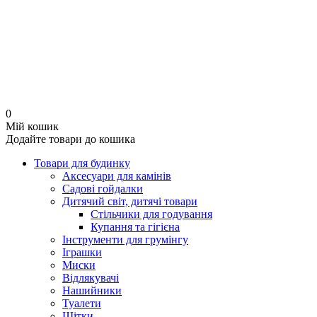
0
Мій кошик
Додайте товари до кошика
Товари для будинку
Аксесуари для камінів
Садові гойдалки
Дитячий світ, дитячі товари
Стільчики для годування
Купання та гігієна
Інструменти для грумінгу
Іграшки
Миски
Відлякувачі
Нашийники
Туалети
Щітки