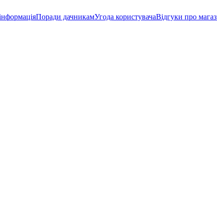
інформація
Поради дачникам
Угода користувача
Відгуки про мага