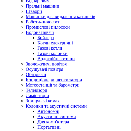
Відпарювачі
Пральні машини
Швабри
Машинки для видалення катишків
Роботи-пилососи
Промислові пилососи
Водонагрівачі
Бойлера
Котли електричні
Газові котли
Газові колонки
Водогрійні титани
Зволожувачі повітря
Осушувачі повітря
Обігрівачі
Кондиціонери, вентилятори
Метеостанції та барометри
Телевізори
Ламінатори
Знищувачі комах
Колонки та акустичні системи
Автономні
Акустичні системи
Для комп'ютера
Портативні