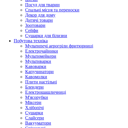
Посуд для тварин
Спальні місця та переноски
Декор для дому
Дитячі товари
Зоотовари
Сейфи
Сушарки для білизни
Побутова техніка
Мультипечі аерогріли фритюрниці
Електрочайники
Мультимейкери
Мультиварки
Кавоварки
Капучинатори
Кавомолки
Плити настільні
Блендери
Електрошашличниці
М'ясорубки
Міксери
Хлібопічі
Сушарки
Слайсери
Вакууматори