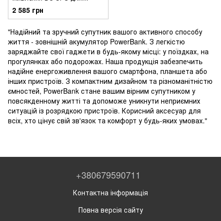
роутера, ONU та камер —
2 585 грн
5V/9V/12V, портативний UPS
з USB і кабелями
"Надійний та зручний супутник вашого активного способу
життя - зовнішній акумулятор PowerBank. З легкістю
заряджайте свої гаджети в будь-якому місці: у поїздках, на
прогулянках або подорожах. Наша продукція забезпечить
надійне енергоживлення вашого смартфона, планшета або
інших пристроїв. З компактним дизайном та різноманітністю
ємностей, PowerBank стане вашим вірним супутником у
повсякденному житті та допоможе уникнути неприємних
ситуацій із розрядкою пристроїв. Корисний аксесуар для
всіх, хто цінує свій зв'язок та комфорт у будь-яких умовах."
+380679590711
Контактна інформація
Повна версія сайту