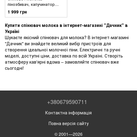
пінозбивач, капучинатор
SilverCrest SMA 500 F1 (500
1 999 грн
Вт, 650 мл, Німеччина)
Купити спінювач молока в інтернет-магазині "Дачник" в
Україні
Шукаєте якісний спінювач для молока? В інтернет-магазині
"Дачник" ви знайдете великий вибір пристроїв для
створення ідеальної молочної піни. Електричні та ручні
моделі, доступні ціни, доставка по всій Україні. Створіть
атмосферу кав'ярні вдома – замовляйте спінювач вже
сьогодні!
+380679590711
Контактна інформація
Повна версія сайту
© 2001—2026