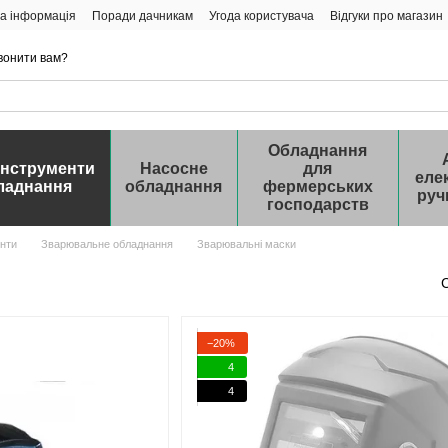
а інформація
Поради дачникам
Угода користувача
Відгуки про магазин
вонити вам?
Обладнання
інструменти
Насосне
для
еле
ладнання
обладнання
фермерських
руч
господарств
нти
Зварювальне обладнання
Зварювальні маски
−20%
4
4