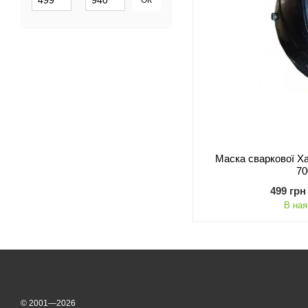
ОК
Маска сваркової Х
7
499 грн
В ная
© 2001—2026