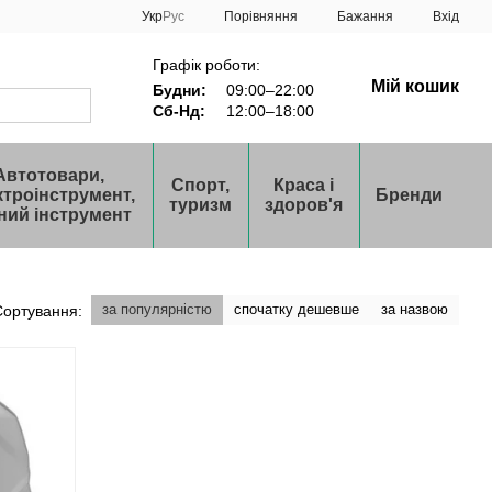
Порівняння
Укр
Рус
Бажання
Вхід
Графік роботи:
Мій кошик
Будни:
09:00–22:00
Сб-Нд:
12:00–18:00
Автотовари,
Спорт,
Краса і
ктроінструмент,
Бренди
туризм
здоров'я
ний інструмент
за популярністю
спочатку дешевше
за назвою
Сортування: