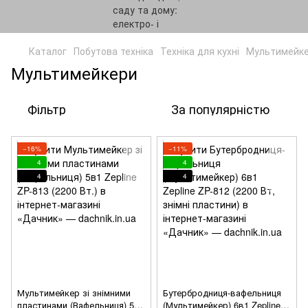
Каталог
Побутова техніка
Техніка для кухні
Мультимейк
Мультимейкери
Фільтр
За популярністю
−16%
−11%
4
4
4
4
Мультимейкер зі знімними
Бутербродниця-вафельниця
пластинами (Вафельниця) 5в1
(Мультимейкер) 6в1 Zepline