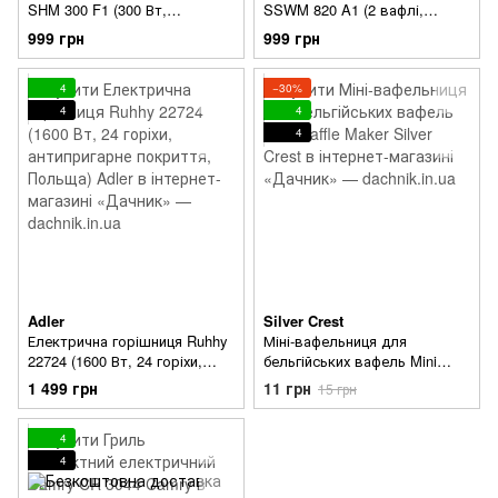
SHM 300 F1 (300 Вт,
SSWM 820 A1 (2 вафлі,
Німеччина)
антипригарне покриття, 680-
999 грн
999 грн
820 Вт, Німеччина)
4
−30%
4
4
4
Adler
Silver Crest
Електрична горішниця Ruhhy
Міні-вафельниця для
22724 (1600 Вт, 24 горіхи,
бельгійських вафель Mini
антипригарне покриття,
Waffle Maker
1 499 грн
11 грн
15 грн
Польща)
4
4