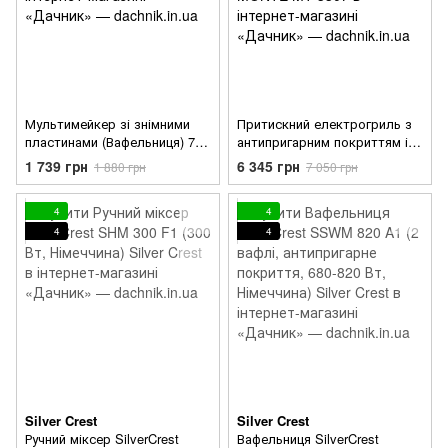
Мультимейкер зі знімними
Притискний електрогриль з
пластинами (Вафельниця) 7в1
антипригарним покриттям і 4
Zepline ZP-811 (2200 Вт.)
рівня прожарювання MONTE
1 739 грн
6 345 грн
1 880 грн
7 050 грн
MT-3307
4
4
4
4
Silver Crest
Silver Crest
Ручний міксер SilverCrest
Вафельниця SilverCrest