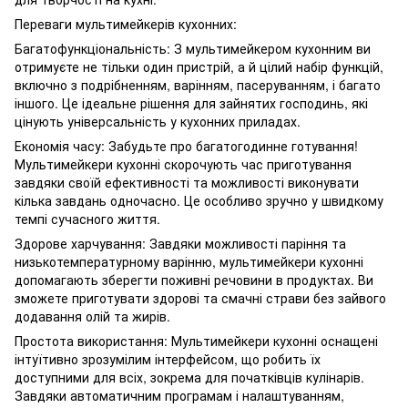
Переваги мультимейкерів кухонних:
Багатофункціональність: З мультимейкером кухонним ви
отримуєте не тільки один пристрій, а й цілий набір функцій,
включно з подрібненням, варінням, пасеруванням, і багато
іншого. Це ідеальне рішення для зайнятих господинь, які
цінують універсальність у кухонних приладах.
Економія часу: Забудьте про багатогодинне готування!
Мультимейкери кухонні скорочують час приготування
завдяки своїй ефективності та можливості виконувати
кілька завдань одночасно. Це особливо зручно у швидкому
темпі сучасного життя.
Здорове харчування: Завдяки можливості паріння та
низькотемпературному варінню, мультимейкери кухонні
допомагають зберегти поживні речовини в продуктах. Ви
зможете приготувати здорові та смачні страви без зайвого
додавання олій та жирів.
Простота використання: Мультимейкери кухонні оснащені
інтуїтивно зрозумілим інтерфейсом, що робить їх
доступними для всіх, зокрема для початківців кулінарів.
Завдяки автоматичним програмам і налаштуванням,