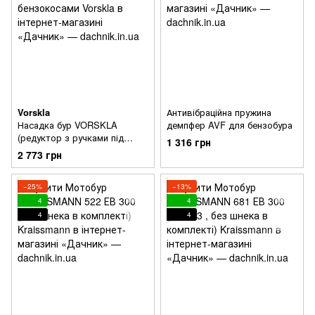
Vorskla
Антивібраційна пружина
Насадка бур VORSKLA
демпфер AVF для бензобура
(редуктор з ручками під
1 316 грн
бури) для бензокосами
2 773 грн
−25%
−13%
4
4
4
4