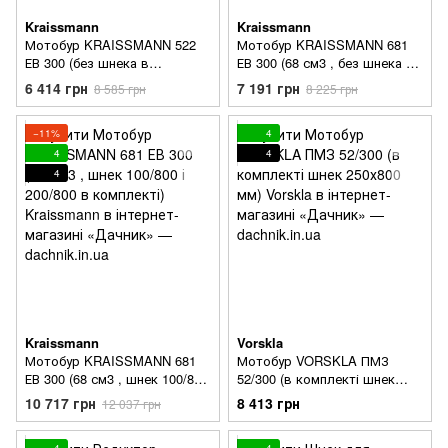
Kraissmann
Kraissmann
Мотобур KRAISSMANN 522
Мотобур KRAISSMANN 681
ЕВ 300 (без шнека в
ЕВ 300 (68 см3 , без шнека в
комплекті)
комплекті)
6 414 грн
7 191 грн
8 585 грн
8 225 грн
−11%
4
4
4
4
Kraissmann
Vorskla
Мотобур KRAISSMANN 681
Мотобур VORSKLA ПМЗ
ЕВ 300 (68 см3 , шнек 100/800
52/300 (в комплекті шнек
і 200/800 в комплекті)
250х800 мм)
10 717 грн
8 413 грн
12 037 грн
4
4