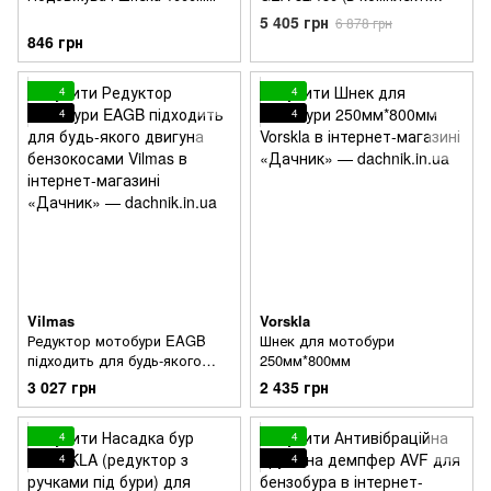
шнек 150х1000 мм)
5 405 грн
6 878 грн
846 грн
4
4
4
4
Vilmas
Vorskla
Редуктор мотобури EAGB
Шнек для мотобури
підходить для будь-якого
250мм*800мм
двигуна бензокосами
3 027 грн
2 435 грн
4
4
4
4