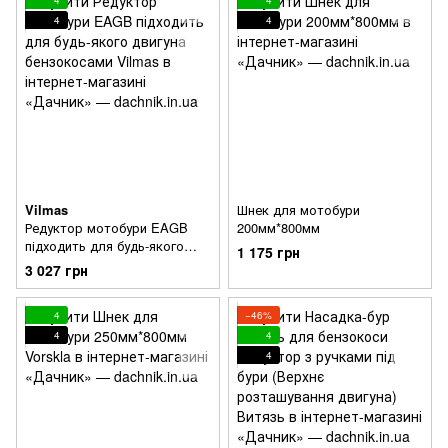
4
4
Vilmas
Шнек для мотобури
Редуктор мотобури EAGB
200мм*800мм
підходить для будь-якого
1 175 грн
двигуна бензокосами
3 027 грн
4
−46%
4
4
4