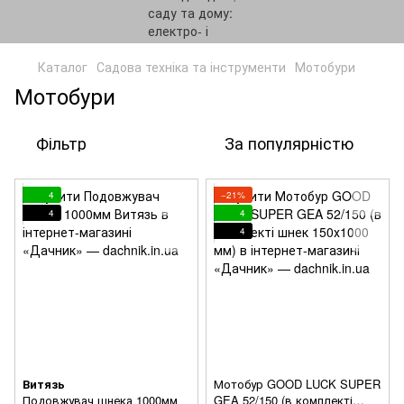
Каталог
Садова техніка та інструменти
Мотобури
Мотобури
Фільтр
За популярністю
4
−21%
4
4
4
Витязь
Мотобур GOOD LUCK SUPER
Подовжувач шнека 1000мм
GEA 52/150 (в комплекті