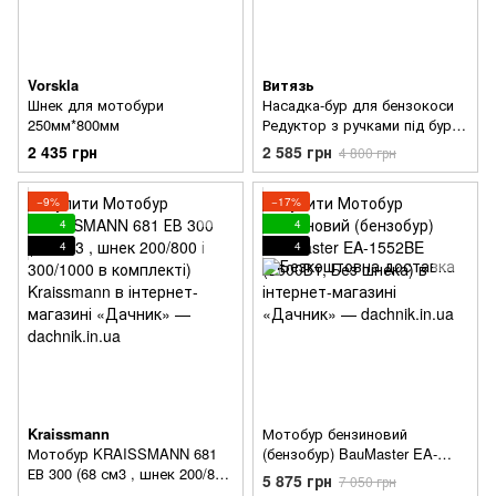
Vorskla
Витязь
Шнек для мотобури
Насадка-бур для бензокоси
250мм*800мм
Редуктор з ручками під бури
(Верхнє розташування
2 435 грн
2 585 грн
4 800 грн
двигуна)
−9%
−17%
4
4
4
4
Kraissmann
Мотобур бензиновий
Мотобур KRAISSMANN 681
(бензобур) BauMaster EA-
ЕВ 300 (68 см3 , шнек 200/800
1552BE (2500Вт, Без шнека)
5 875 грн
7 050 грн
і 300/1000 в комплекті)