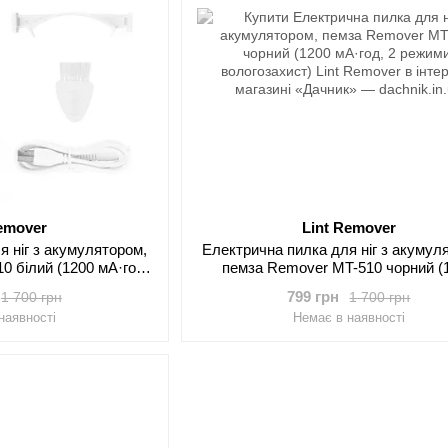
Remover
Lint Remover
я ніг з акумулятором,
Електрична пилка для ніг з акумул
0 білий (1200 мА·год,
пемза Remover MT-510 чорний (
ологозахист)
мА·год, 2 режими, вологозахис
799 грн
1 700 грн
1 700 грн
наявності
Немає в наявності