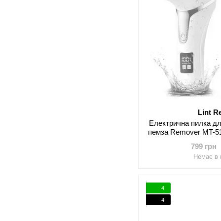
Lint 
Електрична пилка дл
пемза Remover MT-51
2 режими, в
799 грн
Немає в 
4
4