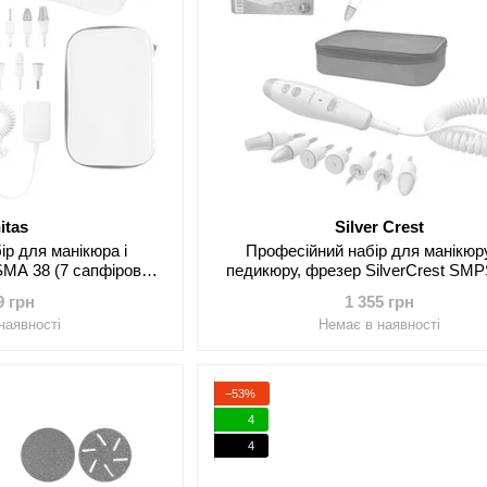
itas
Silver Crest
ір для манікюра і
Професійний набір для манікюр
MA 38 (7 сапфірових
педикюру, фрезер SilverCrest SMP
Німеччина)
Silver (7 насадок, Німеччина
9 грн
1 355 грн
наявності
Немає в наявності
−53%
4
4