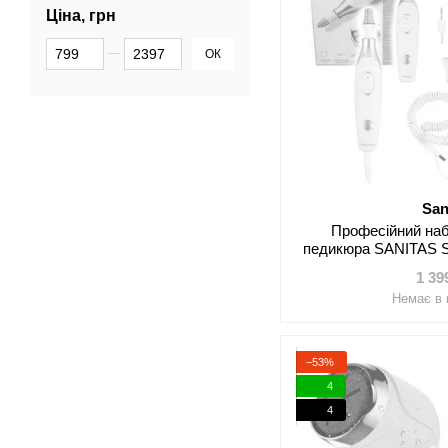
Ціна, грн
Від Ціна, грн
До Ціна, грн
ОК
San
Професійний наб
педикюра SANITAS S
насадок, 
1 39
Немає в 
−53%
4
4