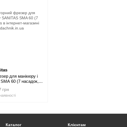
itas
зер для манікюру і
SMA 60 (7 насадок,
SB)
7 грн
наявності
Каталог
Клієнтам