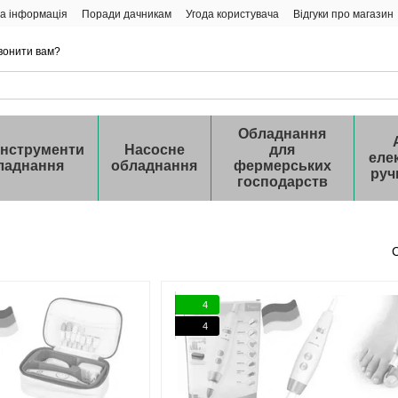
а інформація
Поради дачникам
Угода користувача
Відгуки про магазин
вонити вам?
Обладнання
інструменти
Насосне
для
еле
ладнання
обладнання
фермерських
руч
господарств
4
4