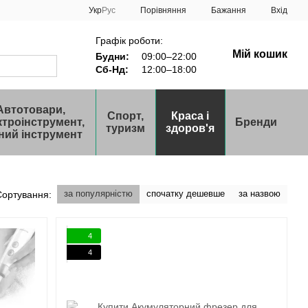
Порівняння
Укр
Рус
Бажання
Вхід
Графік роботи:
Мій кошик
Будни:
09:00–22:00
Сб-Нд:
12:00–18:00
Автотовари,
Спорт,
Краса і
ктроінструмент,
Бренди
туризм
здоров'я
ний інструмент
за популярністю
спочатку дешевше
за назвою
Сортування:
4
4