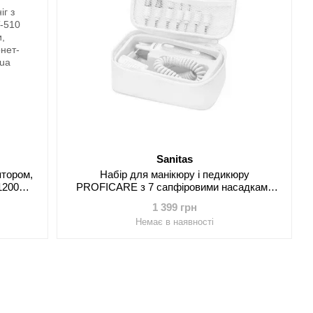
Sanitas
ятором,
Набір для манікюру і педикюру
1200
PROFICARE з 7 сапфіровими насадками
т)
(PC-MPS 3004)
1 399 грн
Немає в наявності