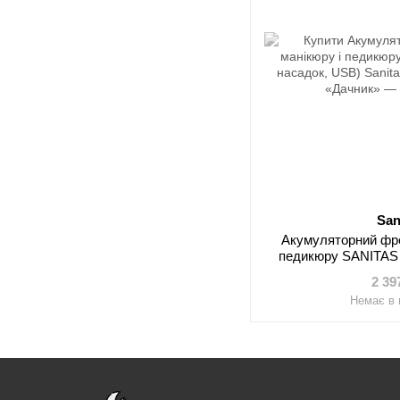
San
Акумуляторний фре
педикюру SANITAS 
U
2 39
Немає в 