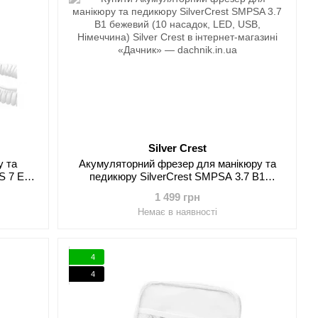
Silver Crest
у та
Акумуляторний фрезер для манікюру та
S 7 E1
педикюру SilverCrest SMPSA 3.7 B1
)
бежевий (10 насадок, LED, USB,
1 499 грн
Німеччина)
Немає в наявності
4
4