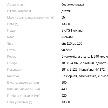
Амортизація
без амортизації
Вікова категорія
дитячі
Максимальне навантаження (кг)
35
Вага (г)
13600
Педалі
SKYS Huikang
Клас
міський
Зріст
від 110 до 130
Стать
унісекс
Кермо
Високоміцна сталь, L 540 мм, 
Ободи
18" х 24 мм, Алюмiнiй, одності
Покришки
18" x 2,125, HongYang HY-172
Каретка
Разборная, Американка, с пыл
Висота упаковки (мм)
500
Ширина упаковки (мм)
440
Глибина упаковки (мм)
920
Вага упаковки (г)
13600