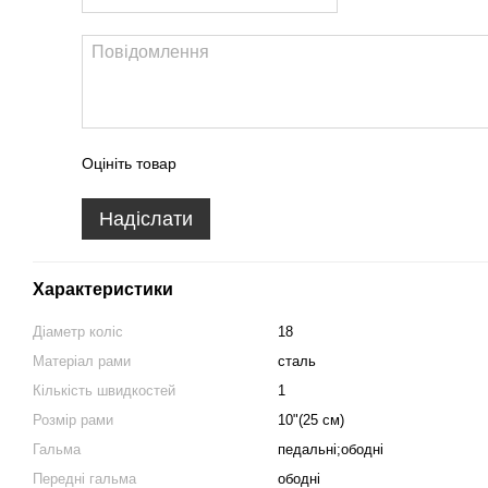
Оцініть товар
Надіслати
Характеристики
Діаметр коліс
18
Матеріал рами
сталь
Кількість швидкостей
1
Розмір рами
10"(25 см)
Гальма
педальні;ободні
Передні гальма
ободні