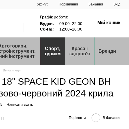
Порівняння
Укр
Рус
Бажання
Вхід
Графік роботи:
Мій кошик
Будни:
09:00–22:00
Сб-Нд:
12:00–18:00
Автотовари,
Спорт,
Краса і
ктроінструмент,
Бренди
туризм
здоров'я
ний інструмент
Велосипеди
 18" SPACE KID GEON BH
зово-червоний 2024 крила
05
Написати відгук
рн
Порівняти
В бажання