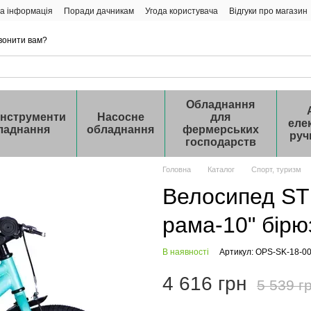
а інформація
Поради дачникам
Угода користувача
Відгуки про магазин
вонити вам?
Обладнання
інструменти
Насосне
для
еле
ладнання
обладнання
фермерських
руч
господарств
Головна
Каталог
Спорт, туризм
Велосипед ST
рама-10" бірю
В наявності
Артикул: OPS-SK-18-0
4 616 грн
5 539 г