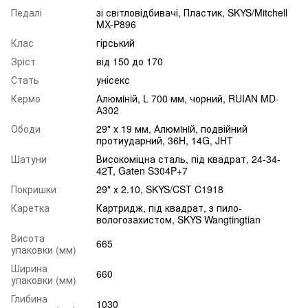
Педалі
зі світловідбивачі, Пластик, SKYS/Mitchell
MX-P896
Клас
гірський
Зріст
від 150 до 170
Стать
унісекс
Кермо
Алюмiнiй, L 700 мм, чорний, RUIAN MD-
А302
Ободи
29" х 19 мм, Алюмiнiй, подвійний
протиударний, 36H, 14G, JHT
Шатуни
Високоміцна сталь, під квадрат, 24-34-
42T, Gaten S304P+7
Покришки
29" x 2.10, SKYS/CST C1918
Каретка
Картридж, під квадрат, з пило-
вологозахистом, SKYS Wangtingtian
Висота
665
упаковки (мм)
Ширина
660
упаковки (мм)
Глибина
1030