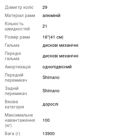
Діаметр коліс
29
Матеріал рами
алюміній
Кількість
21
швидкостей
Розмір рами
16"(41 см)
Гальма
дискові механічні
Передні
дискові механічні
гальма
Амортизація
однопідвісний
Передній
Shimano
перемикач
Задній
Shimano
перемикач
Вікова
дорослі
категорія
Максимальне
навантаження
100
(кг)
Вага (г)
13900