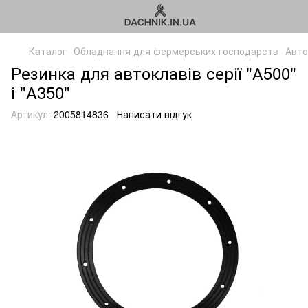
Каталог
Обладнання для фермерських господарств
Авто
Резинка для автоклавів серії "А500"
і "А350"
Артикул:
2005814836
Написати відгук