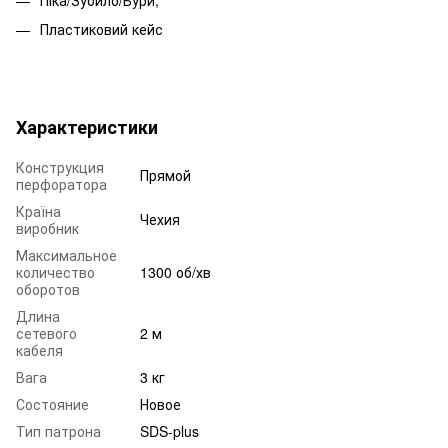
Піка/Зубило/Бури,
Пластиковий кейс
Характеристики
Конструкция
Прямой
перфоратора
Країна
Чехия
виробник
Максимальное
количество
1300 об/хв
оборотов
Длина
сетевого
2 м
кабеля
Вага
3 кг
Состояние
Новое
Тип патрона
SDS-plus