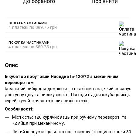
До обраного
Порівняти
ОПЛАТА ЧАСТИНАМИ
4 платежі по 669.75 грн
ПОКУПКА ЧАСТИНАМИ
4 платежі по 669.75 грн
Опис
Інкубатор побутовий Наседка ІБ-120/72 з механічним
переворотом
Ідеальний вибір для домашнього птахівництва, який поєднує
доступну ціну та високу якість. Підходить для інкубації яєць
курей, гусей, качок та інших видів птахів.
Особливості:
Місткість: 120 курячих яєць при ручному перевороті та
72 яйця при механічному.
Литий корпус із щільного полістиролу (товщина стінки 30