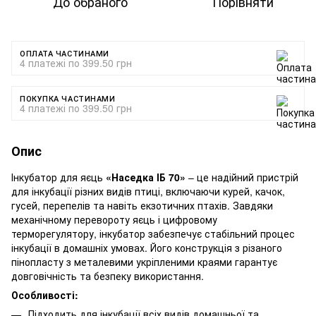
До обраного
Порівняти
ОПЛАТА ЧАСТИНАМИ
4 платежі по 399.50 грн
ПОКУПКА ЧАСТИНАМИ
4 платежі по 399.50 грн
Опис
Інкубатор для яєць
«Наседка ІБ 70»
– це надійний пристрій
для інкубації різних видів птиці, включаючи курей, качок,
гусей, перепелів та навіть екзотичних птахів. Завдяки
механічному перевороту яєць і цифровому
терморегулятору, інкубатор забезпечує стабільний процес
інкубації в домашніх умовах. Його конструкція з різаного
пінопласту з металевими укріпленими краями гарантує
довговічність та безпеку використання.
Особливості:
Підходить для інкубації всіх видів домашньої та