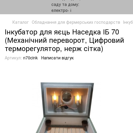
Каталог
Обладнання для фермерських господарств
Інку
Інкубатор для яєць Наседка ІБ 70
(Механічний переворот, Цифровий
терморегулятор, нерж сітка)
Артикул:
n70cink
Написати відгук