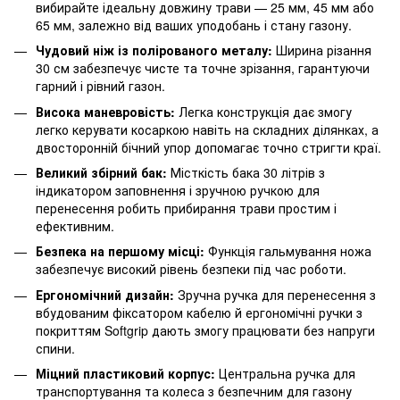
вибирайте ідеальну довжину трави — 25 мм, 45 мм або
65 мм, залежно від ваших уподобань і стану газону.
Чудовий ніж із полірованого металу:
Ширина різання
30 см забезпечує чисте та точне зрізання, гарантуючи
гарний і рівний газон.
Висока маневровість:
Легка конструкція дає змогу
легко керувати косаркою навіть на складних ділянках, а
двосторонній бічний упор допомагає точно стригти краї.
Великий збірний бак:
Місткість бака 30 літрів з
індикатором заповнення і зручною ручкою для
перенесення робить прибирання трави простим і
ефективним.
Безпека на першому місці:
Функція гальмування ножа
забезпечує високий рівень безпеки під час роботи.
Ергономічний дизайн:
Зручна ручка для перенесення з
вбудованим фіксатором кабелю й ергономічні ручки з
покриттям Softgrip дають змогу працювати без напруги
спини.
Міцний пластиковий корпус:
Центральна ручка для
транспортування та колеса з безпечним для газону