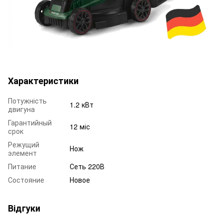
Характеристики
Потужність
1.2 кВт
двигуна
Гарантийный
12 міс
срок
Режущий
Нож
элемент
Питание
Сеть 220В
Состояние
Новое
Відгуки