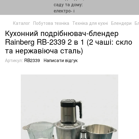
Каталог
Побутова техніка
Техніка для кухні
Блендери
Б
Кухонний подрібнювач-блендер
Rainberg RB-2339 2 в 1 (2 чаші: скло
та нержавіюча сталь)
Артикул:
RB2339
Написати відгук