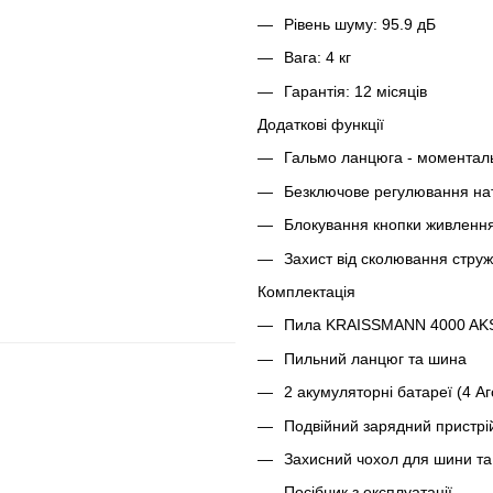
Рівень шуму: 95.9 дБ
Вага: 4 кг
Гарантія: 12 місяців
Додаткові функції
Гальмо ланцюга - моменталь
Безключове регулювання натя
Блокування кнопки живлення 
Захист від сколювання струж
Комплектація
Пила KRAISSMANN 4000 AKS
Пильний ланцюг та шина
2 акумуляторні батареї (4 Аг
Подвійний зарядний пристрі
Захисний чохол для шини т
Посібник з експлуатації