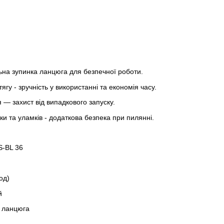
на зупинка ланцюга для безпечної роботи.
гу - зручність у використанні та економія часу.
— захист від випадкового запуску.
ки та уламків - додаткова безпека при пилянні.
-BL 36
од)
й
а ланцюга