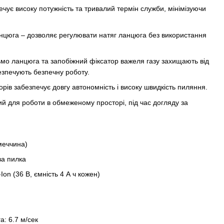
ечує високу потужність та тривалий термін служби, мінімізуючи
нцюга – дозволяє регулювати натяг ланцюга без використання
ьмо ланцюга та запобіжний фіксатор важеля газу захищають від
езпечують безпечну роботу.
рів забезпечує довгу автономність і високу швидкість пиляння.
й для роботи в обмеженому просторі, під час догляду за
меччина)
ва пилка
on (36 В, ємність 4 А ч кожен)
: 6.7 м/сек