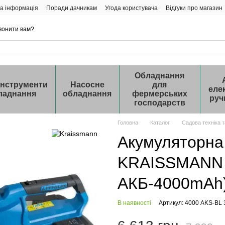
а інформація
Поради дачникам
Угода користувача
Відгуки про магазин
вонити вам?
Обладнання
інструменти
Насосне
для
еле
ладнання
обладнання
фермерських
руч
господарств
Головна
Каталог
Садова техніка 
Акумуляторна
KRAISSMANN 4
АКБ-4000mAh
В наявності
Артикул: 4000 AKS-BL 