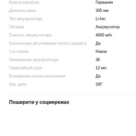
Країна виробник
Германия
Довжина шини
305 мм
Тип аккумулятора
Li-Ion
Питание
Аккумулятор
Емкость аккумулятора
4000 мАг
Безключове регулювання натягу ланцюга
Да
Состояние
Новое
Напряжение аккумулятора
36
Гарантийный срок
12 міс
Блокировка кнопки включения
Да
Шаг цепи
3/8"
Поширити у соцмережах