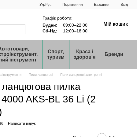
Порівняння
Укр
Рус
Бажання
Вхід
Графік роботи:
Мій кошик
Будни:
09:00–22:00
Сб-Нд:
12:00–18:00
Автотовари,
Спорт,
Краса і
ктроінструмент,
Бренди
туризм
здоров'я
ний інструмент
та інструменти
Пили ланцюгові
Пили ланцюгові электричні
 ланцюгова пилка
000 AKS-BL 36 Li (2
)
36
Написати відгук