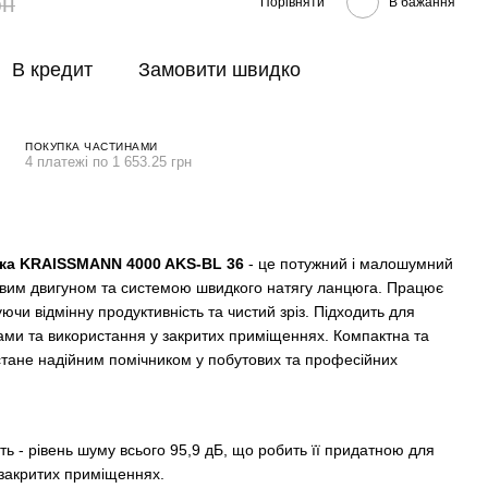
рн
Порівняти
В бажання
В кредит
Замовити швидко
ПОКУПКА ЧАСТИНАМИ
4 платежі по 1 653.25 грн
ка KRAISSMANN 4000 AKS-BL 36
- це потужний і малошумний
овим двигуном та системою швидкого натягу ланцюга. Працює
ючи відмінну продуктивність та чистий зріз. Підходить для
евами та використання у закритих приміщеннях. Компактна та
 стане надійним помічником у побутових та професійних
ть - рівень шуму всього 95,9 дБ, що робить її придатною для
 закритих приміщеннях.