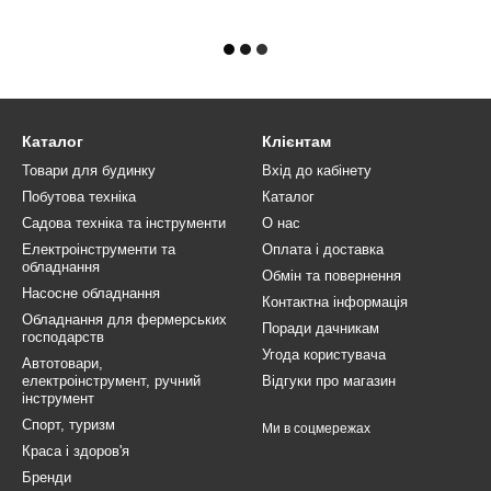
Каталог
Клієнтам
Товари для будинку
Вхід до кабінету
Побутова техніка
Каталог
Садова техніка та інструменти
О нас
Електроінструменти та
Оплата і доставка
обладнання
Обмін та повернення
Насосне обладнання
Контактна інформація
Обладнання для фермерських
Поради дачникам
господарств
Угода користувача
Автотовари,
електроінструмент, ручний
Відгуки про магазин
інструмент
Спорт, туризм
Ми в соцмережах
Краса і здоров'я
Бренди