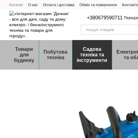
Перейти до основного контенту
Каталог
О нас
Оплата і доставка
Обмін та повернення
Контактн
+380679590711
Передз
Товари
Садова
Побутова
Електро
для
техніка та
техніка
та об
будинку
інструменти