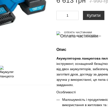
6 613 грн
7 990 г
Купити
ОПЛАТА ЧАСТИНАМИ
4 платежі по 1 653.25 грн
Опис
Акумуляторна ланцюгова пил
інструмент, оснащений безщітк
від двох акумуляторів, забезпечу
заготівлі дров, догляду за дер
зручна у використанні, ця пила
завданнях.
Особливості
Малошумність і продуктивніс
використання в житлових та