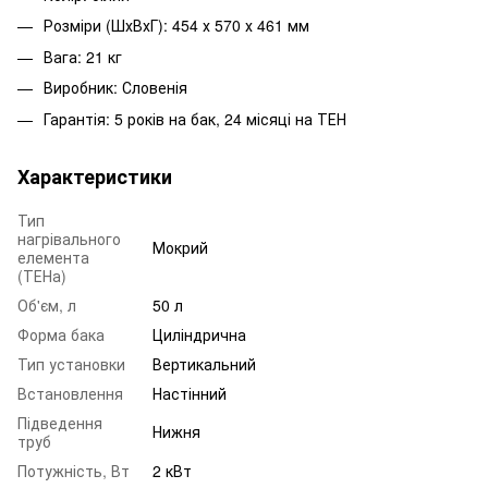
Розміри (ШхВхГ): 454 х 570 х 461 мм
Вага: 21 кг
Виробник: Словенія
Гарантія: 5 років на бак, 24 місяці на ТЕН
Характеристики
Тип
нагрівального
Мокрий
елемента
(ТЕНа)
Об'єм, л
50 л
Форма бака
Циліндрична
Тип установки
Вертикальний
Встановлення
Настінний
Підведення
Нижня
труб
Потужність, Вт
2 кВт