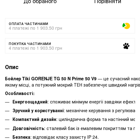
До обраного
Порівняти
ОПЛАТА ЧАСТИНАМИ
4 платежі по 1 903.50 грн
ПОКУПКА ЧАСТИНАМИ
4 платежі по 1 903.50 грн
Опис
Бойлер Tiki GORENJE TG 50 N Prime 50 V9
— це сучасний накоп
якому місці, а потужний мокрий ТЕН забезпечує швидкий нагрі
Особливості:
Енергоощадний
: споживає мінімум енергії завдяки ефектив
Зручний у користуванні
: механічне керування з регулюван
Компактний дизайн
: циліндрична форма та настінний мон
Довговічність
: сталевий бак із емалевим покриттям та гара
Безпека
: відповідає класу захисту IP 24.