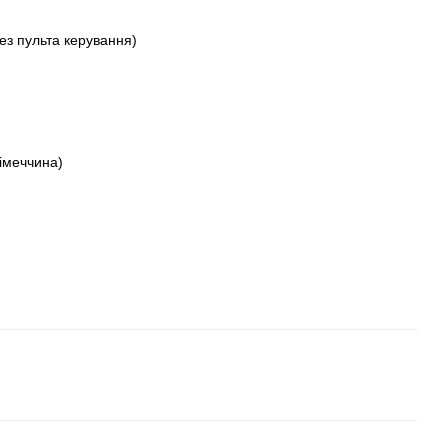
ез пульта керування)
меччина)