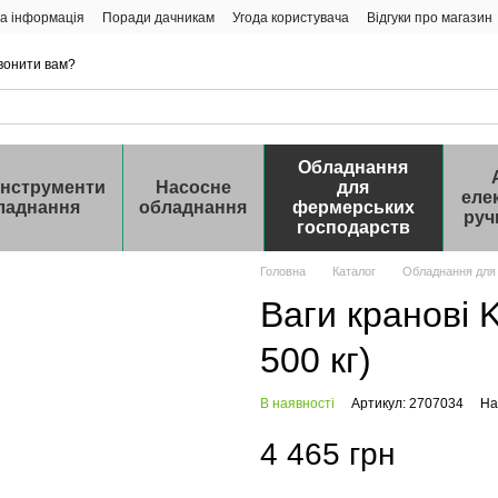
а інформація
Поради дачникам
Угода користувача
Відгуки про магазин
вонити вам?
Обладнання
інструменти
Насосне
для
еле
ладнання
обладнання
фермерських
руч
господарств
Головна
Каталог
Обладнання для
Ваги кранові
500 кг)
В наявності
Артикул: 2707034
На
4 465 грн