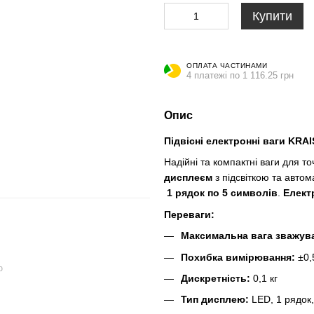
Купити
ОПЛАТА ЧАСТИНАМИ
4 платежі по 1 116.25 грн
Опис
Підвісні електронні ваги KRA
Надійні та компактні ваги для т
дисплеєм
з підсвіткою та автом
1 рядок по 5 символів
.
Елект
Переваги:
Максимальна вага зважув
Похибка вимірювання:
±0,5
ю
Дискретність:
0,1 кг
Тип дисплею:
LED, 1 рядок, 