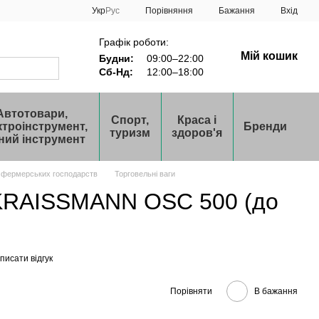
Порівняння
Укр
Рус
Бажання
Вхід
Графік роботи:
Мій кошик
Будни:
09:00–22:00
Сб-Нд:
12:00–18:00
Автотовари,
Спорт,
Краса і
ктроінструмент,
Бренди
туризм
здоров'я
ний інструмент
 фермерських господарств
Торговельні ваги
 KRAISSMANN OSC 500 (до
писати відгук
Порівняти
В бажання