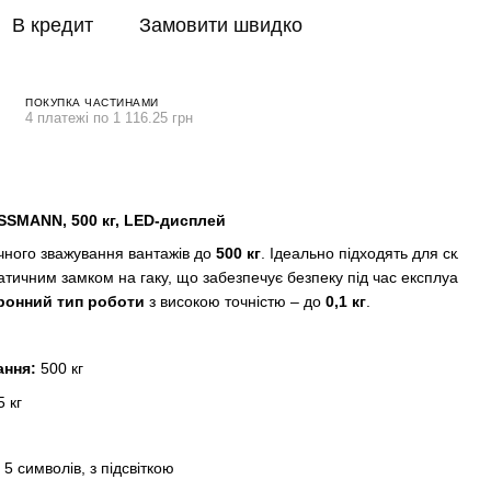
В кредит
Замовити швидко
ПОКУПКА ЧАСТИНАМИ
4 платежі по 1 116.25 грн
ISSMANN, 500 кг, LED-дисплей
очного зважування вантажів до
500 кг
. Ідеально підходять для склад
атичним замком на гаку, що забезпечує безпеку під час експлуатації
ронний тип роботи
з високою точністю – до
0,1 кг
.
ання:
500 кг
 кг
5 символів, з підсвіткою