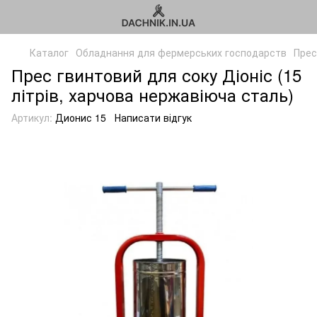
Каталог
Обладнання для фермерських господарств
Прес
Прес гвинтовий для соку Діоніс (15
літрів, харчова нержавіюча сталь)
Артикул:
Дионис 15
Написати відгук