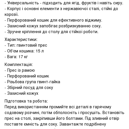
- Універсальність - підходить для ягід, фруктів і навіть сиру.
- Корпус і основні елементи з нержавіючої сталі, стійкі до
корозії.
- Перфорований кошик для ефективного віджиму.
- Захисний кожух запобігає розбризкуванню соку.
- Зручне кріплення до столу для стійкої роботи.
Характеристики:
- Тип: гвинтовий прес
- Об'єм кошика: 15 л
- Вага: 17 кг
Комплектація:
- Прес із рамою
- Перфорований кошик
- Різьбова група гвинт-гайка
- Збірний посуд для соку
- Захисний кожух
Підготовка та робота:
Перед використанням промийте всі деталі в гарячому
содовому розчині, потім обполосніть і просушіть. Встановіть
прес на столі, закріпивши його болтами. Під зливний отвір
поставте ємність для соку. Завантажте подрібнену