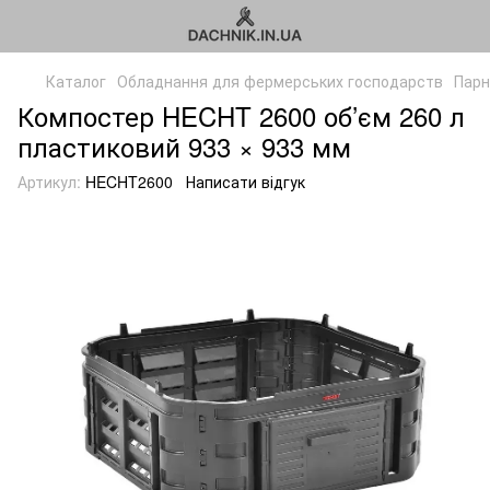
Каталог
Обладнання для фермерських господарств
Парн
Компостер HECHT 2600 об’єм 260 л
пластиковий 933 × 933 мм
Артикул:
HECHT2600
Написати відгук