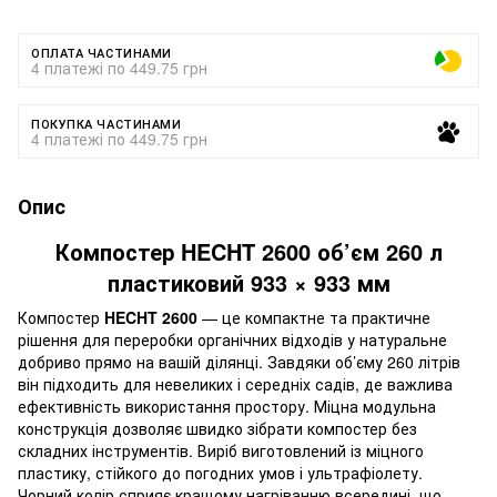
ОПЛАТА ЧАСТИНАМИ
4 платежі по 449.75 грн
ПОКУПКА ЧАСТИНАМИ
4 платежі по 449.75 грн
Опис
Компостер HECHT 2600 об’єм 260 л
пластиковий 933 × 933 мм
Компостер
HECHT 2600
— це компактне та практичне
рішення для переробки органічних відходів у натуральне
добриво прямо на вашій ділянці. Завдяки об’єму 260 літрів
він підходить для невеликих і середніх садів, де важлива
ефективність використання простору. Міцна модульна
конструкція дозволяє швидко зібрати компостер без
складних інструментів. Виріб виготовлений із міцного
пластику, стійкого до погодних умов і ультрафіолету.
Чорний колір сприяє кращому нагріванню всередині, що