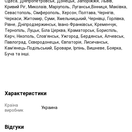
Одеса, Дніпропетровськ, Донецьк, Запоріжжя, Львів,
Кривий Ріг, Миколаїв, Маріуполь, Луганськ,Вінниця, Макіївка,
Севастополь, Сімферополь, Херсон, Полтава, Чернігів,
Черкаси, Житомир, Суми, Хмельницький, Чернівці, Горлівка,
Рівне, Дніпродзержинськ, Івано-Франківськ, Кременчук,
Тернопіль, Луцьк, Біла Церква, Краматорськ, Бориспіль,
Керч, Нікополь, Слов'янськ, Ужгород, Бердянськ, Алчевськ,
Павлоград, Сєвєродонецьк, Євпаторія, Лисичанськ,
Кам'янець-Подільський, Бровари, Ірпінь, Вишневе, Боярка,
Буча та інші.
Характеристики
Країна
Украина
виробник
Відгуки