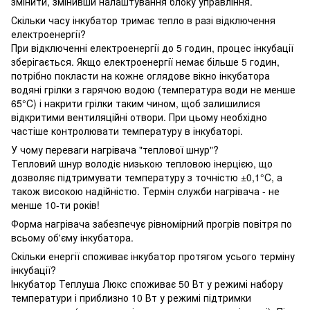
змінити, змінивши налаштування блоку управління.
Скільки часу інкубатор тримає тепло в разі відключення
електроенергії?
При відключенні електроенергії до 5 годин, процес інкубації
зберігається. Якщо електроенергії немає більше 5 годин,
потрібно покласти на кожне оглядове вікно інкубатора
водяні грілки з гарячою водою (температура води не менше
65°C) і накрити грілки таким чином, щоб залишилися
відкритими вентиляційні отвори. При цьому необхідно
частіше контролювати температуру в інкубаторі.
У чому переваги нагрівача "теплової шнур"?
Тепловий шнур володіє низькою тепловою інерцією, що
дозволяє підтримувати температуру з точністю ±0,1°C, а
також високою надійністю. Термін служби нагрівача - не
менше 10-ти років!
Форма нагрівача забезпечує рівномірний прогрів повітря по
всьому об'єму інкубатора.
Скільки енергії споживає інкубатор протягом усього терміну
інкубації?
Інкубатор Теплуша Люкс споживає 50 Вт у режимі набору
температури і приблизно 10 Вт у режимі підтримки