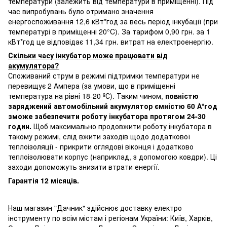
температури (залежить від температури в приміщенні). Під
час випробувань було отримано значення
енергоспоживання 12,6 кВт*год за весь період інкубації (при
температурі в приміщенні 20°C). За тарифом 0,90 грн. за 1
кВт*год це відповідає 11,34 грн. витрат на електроенергію.
Скільки часу інкубатор може працювати від
акумулятора?
Споживаний струм в режимі підтримки температури не
перевищує 2 Ампера (за умови, що в приміщенні
температура на рівні 18-20 ºС). Таким чином,
повністю
заряджений автомобільний акумулятор ємністю 60 А*год
зможе забезпечити роботу інкубатора протягом 24-30
годин.
Щоб максимально продовжити роботу інкубатора в
такому режимі, слід вжити заходів щодо додаткової
теплоізоляції - прикрити оглядові віконця і додатково
теплоізолювати корпус (наприклад, з допомогою ковдри). Ці
заходи допоможуть знизити втрати енергії.
Гарантія 12 місяців.
Наш магазин "Дачник" здійснює доставку електро
інструменту по всім містам і регіонам України:
Київ, Харків,