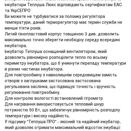
інкубатори Теплуша Люкс відповідають сертифікатам EAC
та УкрСЕПРО
Ви можете не турбуватися за поломку регулятора
температури, даний терморегулятор має термін служби не
менше п'яти років.
Литий пінопластовий корпус товщиною 3 див. дозволить
максимально точно зберегти необхідну середу всередині
інкубатора.
Інкубатор Теплуша оснащений вентилятором, який
дозволить рівномірно розподілити тепло по всьому
периметру інкубатора, що б уникнути перепаду температури
в різних частинах інкубатора.
Для повітрообміну з навколишнім середовищем замість
отворів з заглушками застосована застосована
регульована заслінка, що підвищує точність і зручність
регулювання повітреобміну.
Для контролю вологості встановлений гігрометр
Для нагрівання використовується тепловий шнур
потужністю 50 Вт, що забезпечує рівномірність розподілу
температури і високу надійність.
У підсумку "Теплуша ПРО" - якісний та надійний інкубатор,
який дозволяє отримати максимальний відсоток інкубації