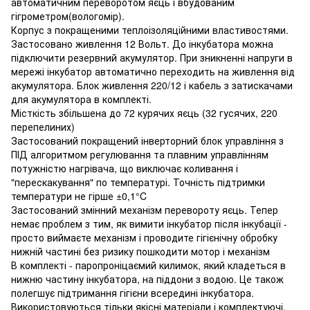
автоматичним переворотом яєць і вбудованим
гігрометром(вологомір).
Корпус з покращеними теплоізоляційними властивостями.
Застосовано живлення 12 Вольт. До інкубатора можна
підключити резервний акумулятор. При зникненні напруги в
мережі інкубатор автоматично переходить на живлення від
акумулятора. Блок живлення 220/12 і кабель з затискачами
для акумулятора в комплекті.
Місткість збільшена до 72 курячих яєць (32 гусячих, 220
перепелиних)
Застосований покращений інверторний блок управління з
ПІД алгоритмом регулювання та плавним управлінням
потужністю нагрівача, що виключає коливання і
"перескакування" по температурі. Точність підтримки
температури не гірше ±0,1°C
Застосований змінний механізм перевороту яєць. Тепер
немає проблем з тим, як вимити інкубатор після інкубації -
просто виймаєте механізм і проводите гігієнічну обробку
нижній частині без ризику пошкодити мотор і механізм
В комплекті - паропроніцаємий килимок, який кладеться в
нижню частину інкубатора, на піддони з водою. Це також
полегшує підтримання гігієни всередині інкубатора.
Використовуються тільки якісні матеріали і комплектуючі,