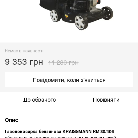
Немає в наявності
9 353 грн
11 280 грн
Повідомити, коли з'явиться
До обраного
Порівняти
Опис
Газонокосарка бензинова KRAISSMANN RM'80/406
обладнана потужним чотиритактним двигуном, який