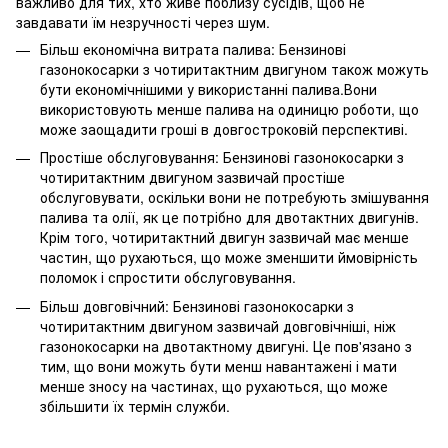
важливо для тих, хто живе поблизу сусідів, щоб не
завдавати їм незручності через шум.
Більш економічна витрата палива: Бензинові
газонокосарки з чотиритактним двигуном також можуть
бути економічнішими у використанні палива.Вони
використовують менше палива на одиницю роботи, що
може заощадити гроші в довгостроковій перспективі.
Простіше обслуговування: Бензинові газонокосарки з
чотиритактним двигуном зазвичай простіше
обслуговувати, оскільки вони не потребують змішування
палива та олії, як це потрібно для двотактних двигунів.
Крім того, чотиритактний двигун зазвичай має менше
частин, що рухаються, що може зменшити ймовірність
поломок і спростити обслуговування.
Більш довговічний: Бензинові газонокосарки з
чотиритактним двигуном зазвичай довговічніші, ніж
газонокосарки на двотактному двигуні. Це пов'язано з
тим, що вони можуть бути менш навантажені і мати
менше зносу на частинах, що рухаються, що може
збільшити їх термін служби.