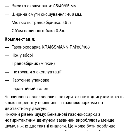
Висота скошування: 25/40/65 мм
Ширина смуги скошування: 406 мм.
Місткість травозбірника: 45 л
Об'єм паливного бака 0.8л.
Комплектація:
Газонокосарка KRAISSMANN RM'80/406
Ніж у зборі
Травозбірник (м'який)
Інструкція з експлуатації
Картонна упаковка
Гарантійний талон
Бензинові газонокосарки з чотиритактним двигуном мають
кілька переваг у порівнянні з газонокосарками на
двотактному двигуні:
Нижчий рівень шуму: Бензинові газонокосарки з
чотиритактним двигуном зазвичай виробляють менше
шуму, ніж їх двотактні аналоги. Це може бути особливо