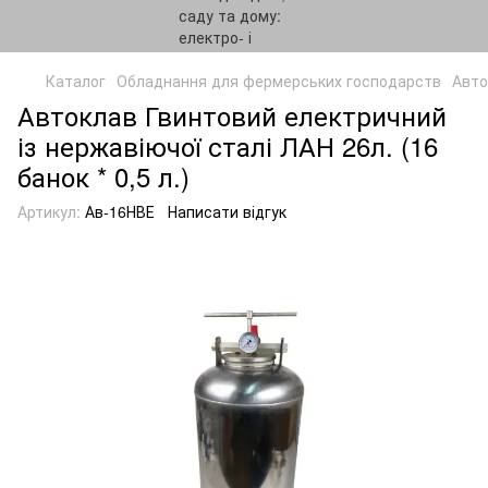
Каталог
Обладнання для фермерських господарств
Авто
Автоклав Гвинтовий електричний
із нержавіючої сталі ЛАН 26л. (16
банок * 0,5 л.)
Артикул:
Ав-16НВЕ
Написати відгук