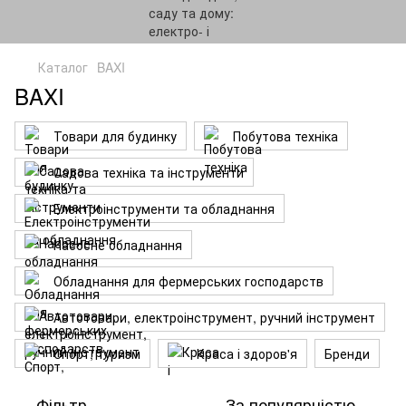
Каталог
BAXI
BAXI
Товари для будинку
Побутова техніка
Садова техніка та інструменти
Електроінструменти та обладнання
Насосне обладнання
Обладнання для фермерських господарств
Автотовари, електроінструмент, ручний інструмент
Спорт, туризм
Краса і здоров'я
Бренди
Фільтр
За популярністю