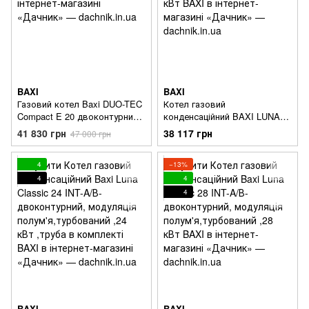
BAXI
BAXI
Газовий котел Baxi DUO-TEC
Котел газовий
Compact E 20 двоконтурний
конденсаційний BAXI LUNA
конденсаційний
CLASSIC 1.24 INT A
41 830 грн
38 117 грн
47 000 грн
одноконтурний, турбо, 24
кВт
4
−13%
4
4
4
BAXI
BAXI