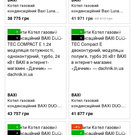
Котел газовий
Котел газовий
конденсаційний Baxi Luna
конденсаційний Baxi Luna
Classic 24 INT-A/В-
Classic 28 INT-A/В-
38 775 грн
41 971 грн
48 410 грн
двоконтурний, модуляція
двоконтурний, модуляція
полум'я,турбований ,24 кВт
полум'я,турбований ,28 кВт
,труба в комплекті
4
4
4
4
BAXI
BAXI
Котел газовий
Котел газовий
конденсаційний BAXI DUO-
конденсаційний BAXI DUO-
TEC COMPACT Е 1.24
TEC Compact E
43 757 грн
41 877 грн
модуляція потужності,
двоконтурний, модуляція
одноконтурний, турбо, 24
полум'я, турбо 20 кВт
кВт
4
−8%
4
4