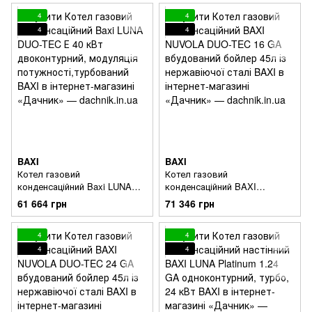
потужності,турбований
потужності,турбований
4
4
4
4
BAXI
BAXI
Котел газовий
Котел газовий
конденсаційний Baxi LUNA
конденсаційний BAXI
DUO-TEC Е 40 кВт
NUVOLA DUO-TEC 16 GA
61 664 грн
71 346 грн
двоконтурний, модуляція
вбудований бойлер 45л із
потужності,турбований
нержавіючої сталі
4
4
4
4