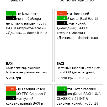
4
−14%
4
4
4
BAXI
BAXI
Комплект підключення
Настінний газовий котел Baxi
бойлера непрямого нагріву
Eco 4S 24 (двоконтурний,
Fugas
димохідний)
5 734 грн
36 990 грн
43 200 грн
−11%
4
4
4
4