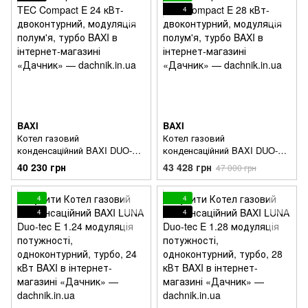
4
BAXI
BAXI
Котел газовий
Котел газовий
конденсаційний BAXI DUO-
конденсаційний BAXI DUO-
TEC Compact E 24 кВт-
TEC Compact E 28 кВт-
40 230 грн
43 428 грн
47 000 грн
двоконтурний, модуляція
двоконтурний, модуляція
полум'я, турбо
полум'я, турбо
4
4
4
4