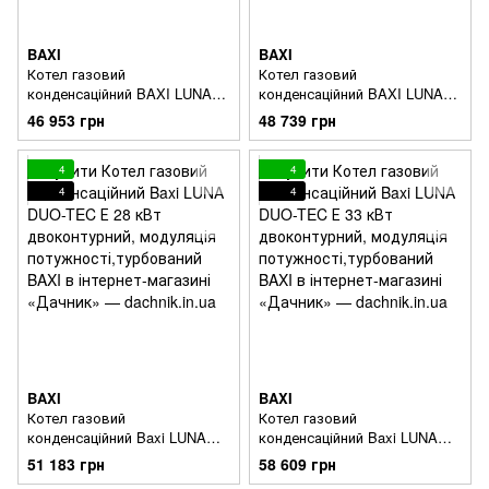
BAXI
BAXI
Котел газовий
Котел газовий
конденсаційний BAXI LUNA
конденсаційний BAXI LUNA
Duo-tec E 1.24 модуляція
Duo-tec E 1.28 модуляція
46 953 грн
48 739 грн
потужності, одноконтурний,
потужності, одноконтурний,
турбо, 24 кВт
турбо, 28 кВт
4
4
4
4
BAXI
BAXI
Котел газовий
Котел газовий
конденсаційний Baxi LUNA
конденсаційний Baxi LUNA
DUO-TEC Е 28 кВт
DUO-TEC Е 33 кВт
51 183 грн
58 609 грн
двоконтурний, модуляція
двоконтурний, модуляція