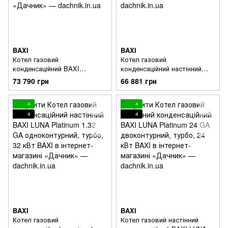
BAXI
BAXI
Котел газовий
Котел газовий
конденсаційний BAXI
конденсаційний настінний
NUVOLA DUO-TEC 24 GA
BAXI LUNA Platinum 1.24 GA
73 790 грн
66 881 грн
вбудований бойлер 45л із
одноконтурний, турбо, 24
нержавіючої сталі
кВт
4
4
4
4
BAXI
BAXI
Котел газовий
Котел газовий настінний