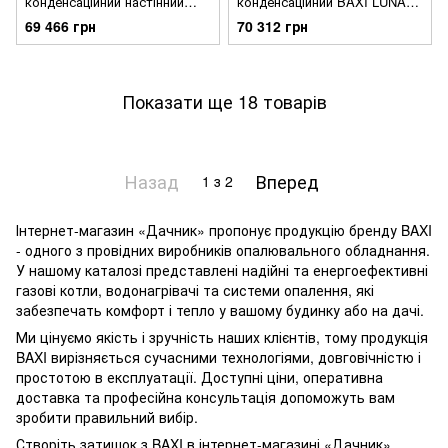
конденсаційний настінний
конденсаційний BAXI LUNA
BAXI LUNA Platinum 1.32 GA
Platinum 24 GA
69 466 грн
70 312 грн
одноконтурний, турбо, 32
двоконтурний, турбо, 24 кВт
кВт
Показати ще 18 товарів
Назад
Вперед
1
з 2
Інтернет-магазин «Дачник» пропонує продукцію бренду BAXI
- одного з провідних виробників опалювального обладнання.
У нашому каталозі представлені надійні та енергоефективні
газові котли, водонагрівачі та системи опалення, які
забезпечать комфорт і тепло у вашому будинку або на дачі.
Ми цінуємо якість і зручність наших клієнтів, тому продукція
BAXI вирізняється сучасними технологіями, довговічністю і
простотою в експлуатації. Доступні ціни, оперативна
доставка та професійна консультація допоможуть вам
зробити правильний вибір.
Створіть затишок з BAXI в інтернет-магазині «Дачник»