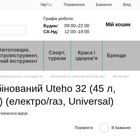
Порівняння
Укр
Рус
Бажання
Вхід
Графік роботи:
Мій кошик
Будни:
09:00–22:00
Сб-Нд:
12:00–18:00
Автотовари,
Спорт,
Краса і
ктроінструмент,
Бренди
туризм
здоров'я
ний інструмент
 фермерських господарств
Автоклави та комплектуючі до них
Автоклави
інований Uteho 32 (45 л,
) (електро/газ, Universal)
Написати відгук
Порівняти
В бажання