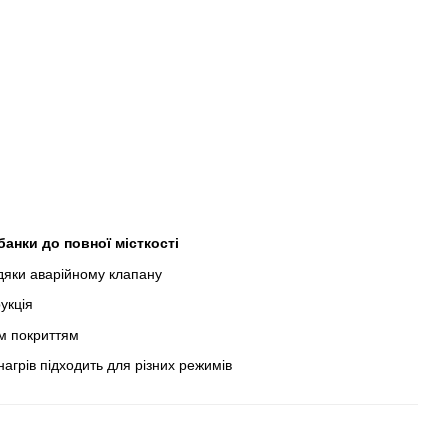
 банки до повної місткості
дяки аварійному клапану
укція
им покриттям
агрів підходить для різних режимів