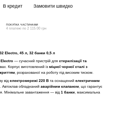
В кредит
Замовити швидко
ПОКУПКА ЧАСТИНАМИ
4 платежі по 2 115.00 грн
 Electro, 45 л, 32 банки 0,5 л
 Electro
— сучасний пристрій для
стерилізації та
вах. Корпус виготовлений із
міцної чорної сталі з
криттям
, розрахованої на роботу під високим тиском.
ву від
електромережі 220 В
та оснащений
електричним
. Автоклав обладнаний
аварійним клапаном
, що гарантує
я. Мінімальне завантаження — від
1 банки
, максимальна