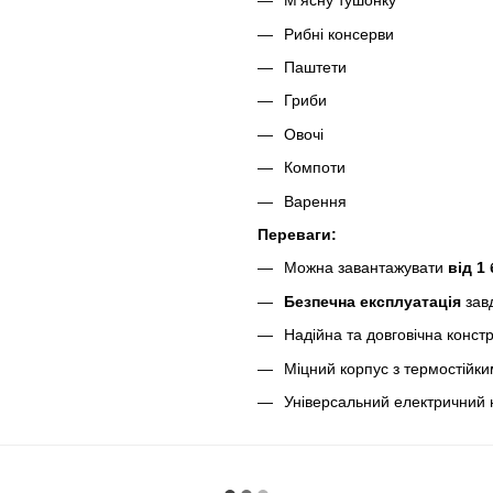
М’ясну тушонку
Рибні консерви
Паштети
Гриби
Овочі
Компоти
Варення
Переваги:
Можна завантажувати
від 1
Безпечна експлуатація
зав
Надійна та довговічна констр
Міцний корпус з термостійк
Універсальний електричний н