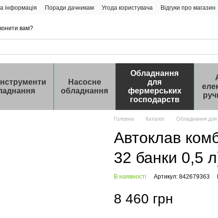
а інформація
Поради дачникам
Угода користувача
Відгуки про магазин
вонити вам?
Обладнання
інструменти
Насосне
для
еле
ладнання
обладнання
фермерських
руч
господарств
Головна
Каталог
Обладнання для
Автоклав комб
32 банки 0,5 л
В наявності
Артикул: 842679363
8 460 грн