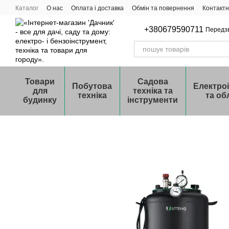
Перейти до основного контенту
Каталог
О нас
Оплата і доставка
Обмін та повернення
Контактн
+380679590711
Передз
Товари
Садова
Побутова
Електро
для
техніка та
техніка
та об
будинку
інструменти