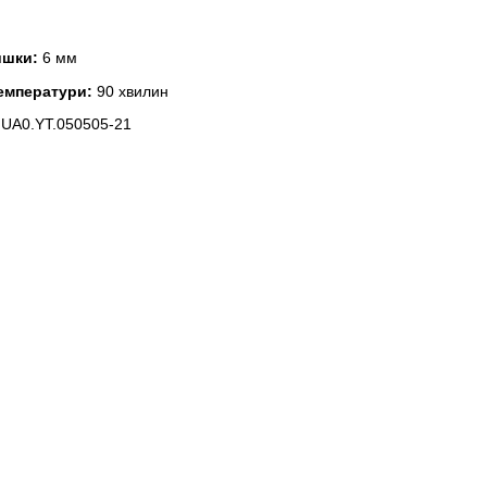
ишки:
6 мм
температури:
90 хвилин
UA0.YT.050505-21