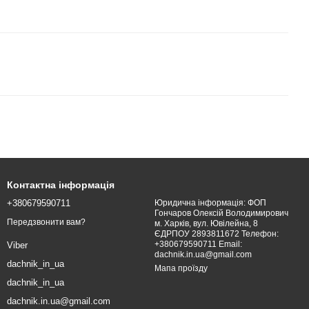
Контактна інформація
+380679590711
Юридична інформація: ФОП
Гончаров Олексій Володимирович
Передзвонити вам?
м. Харків, вул. Ювілейна, 8
ЄДРПОУ 2893811672 Телефон:
+380679590711 Email:
Viber
dachnik.in.ua@gmail.com
dachnik_in_ua
Мапа проїзду
dachnik_in_ua
dachnik.in.ua@gmail.com