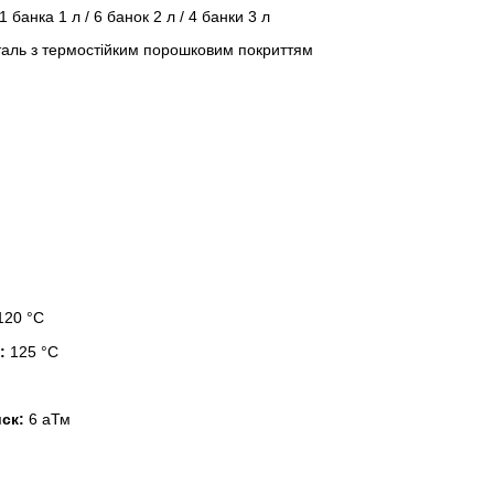
1 банка 1 л / 6 банок 2 л / 4 банки 3 л
аль з термостійким порошковим покриттям
120 °C
:
125 °C
ск:
6 аТм