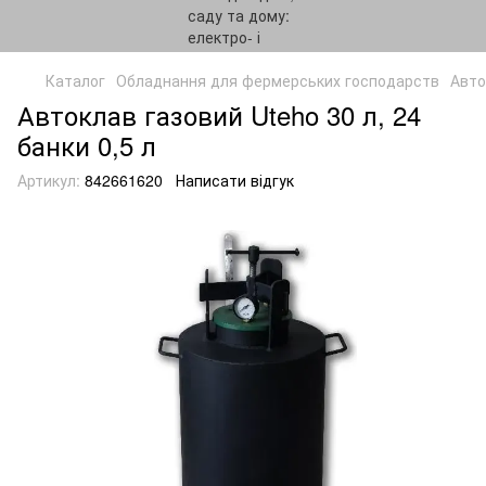
Каталог
Обладнання для фермерських господарств
Авто
Автоклав газовий Uteho 30 л, 24
банки 0,5 л
Артикул:
842661620
Написати відгук