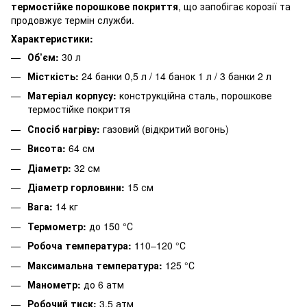
термостійке порошкове покриття
, що запобігає корозії та
продовжує термін служби.
Характеристики:
Об’єм:
30 л
Місткість:
24 банки 0,5 л / 14 банок 1 л / 3 банки 2 л
Матеріал корпусу:
конструкційна сталь, порошкове
термостійке покриття
Спосіб нагріву:
газовий (відкритий вогонь)
Висота:
64 см
Діаметр:
32 см
Діаметр горловини:
15 см
Вага:
14 кг
Термометр:
до 150 °С
Робоча температура:
110–120 °С
Максимальна температура:
125 °С
Манометр:
до 6 атм
Робочий тиск:
3,5 атм