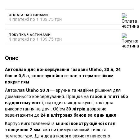
ОПЛАТА ЧАСТИНАМИ
4 платежі по 1 139.75 грн
ПОКУПКА ЧАСТИНАМИ
4 платежі по 1 139.75 грн
Опис
Автоклав для консервування газовий Uteho, 30 л, 24
банки 0,5 л, конструкційна сталь з термостійким
покриттям
Автоклав
Uteho 30 л
— зручне та надійне рішення для
домашнього консервування. Працює на
газовій плиті або
відкритому вогні
, підходить як для кухні, так і для
використання на дачі. Об’єм
30 літрів
дозволяє
завантажити до
24 півлітрових банок за один цикл
.
Корпус виготовлений із
міцної конструкційної сталі
товщиною 2 мм
, яка витримує високий тиск та
температуру. Для додаткового захисту нанесено