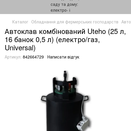
Каталог
Обладнання для фермерських господарств
Авто
Автоклав комбінований Uteho (25 л,
16 банок 0,5 л) (електро/газ,
Universal)
Артикул:
842664729
Написати відгук