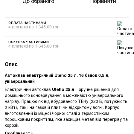
До обраного
Порівняти
ОПЛАТА ЧАСТИНАМИ
4 платежі по 1 645.00 грн
ПОКУПКА ЧАСТИНАМИ
4 платежі по 1 645.00 грн
Опис
Автоклав електричний Uteho 25 л, 16 банок 0,5 л,
універсальний
Електричний автоклав
Uteho 25 л
– зручне рішення для
домашнього консервування з можливістю універсального
нагріву. Працює як від вбудованого ТЕНу (220 В, потужність
2 кВт), так і на газовій плиті чи відкритому вогні. Корпус
виготовлений із міцної чорної сталі з термостійким
порошковим покриттям, яке захищає метал від перегріву та
корозії.
Особливості: