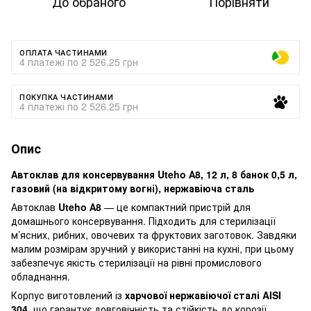
До обраного
Порівняти
ОПЛАТА ЧАСТИНАМИ
4 платежі по 2 526.25 грн
ПОКУПКА ЧАСТИНАМИ
4 платежі по 2 526.25 грн
Опис
Автоклав для консервування Uteho А8, 12 л, 8 банок 0,5 л,
газовий (на відкритому вогні), нержавіюча сталь
Автоклав
Uteho А8
— це компактний пристрій для
домашнього консервування. Підходить для стерилізації
м’ясних, рибних, овочевих та фруктових заготовок. Завдяки
малим розмірам зручний у використанні на кухні, при цьому
забезпечує якість стерилізації на рівні промислового
обладнання.
Корпус виготовлений із
харчової нержавіючої сталі AISI
304
, що гарантує довговічність та стійкість до корозії.