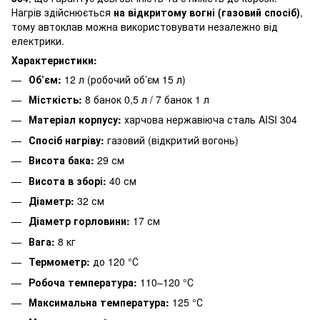
Нагрів здійснюється
на відкритому вогні (газовий спосіб)
,
тому автоклав можна використовувати незалежно від
електрики.
Характеристики:
Об’єм:
12 л (робочий об’єм 15 л)
Місткість:
8 банок 0,5 л / 7 банок 1 л
Матеріал корпусу:
харчова нержавіюча сталь AISI 304
Спосіб нагріву:
газовий (відкритий вогонь)
Висота бака:
29 см
Висота в зборі:
40 см
Діаметр:
32 см
Діаметр горловини:
17 см
Вага:
8 кг
Термометр:
до 120 °С
Робоча температура:
110–120 °С
Максимальна температура:
125 °С