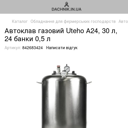
Каталог
Обладнання для фермерських господарств
Авто
Автоклав газовий Uteho А24, 30 л,
24 банки 0,5 л
Артикул:
842683424
Написати відгук