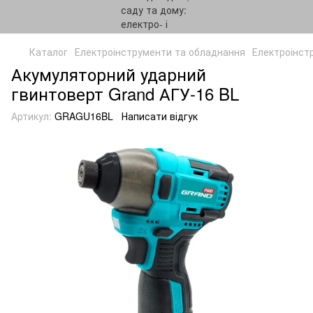
Каталог
Електроінструменти та обладнання
Електроінст
Акумуляторний ударний
гвинтоверт Grand АГУ-16 BL
Артикул:
GRAGU16BL
Написати відгук